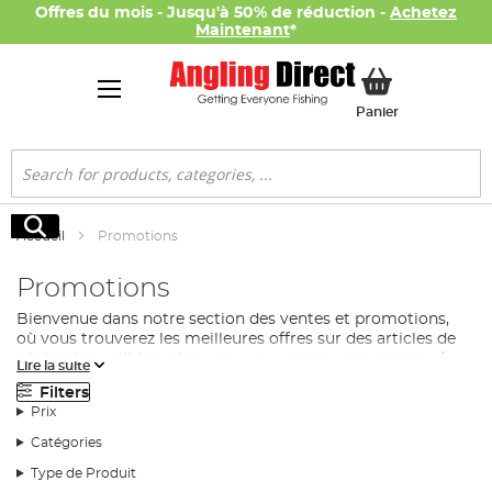
Offres du mois - Jusqu'à 50% de réduction -
Achetez
Maintenant
*
Mon panier
Panier
Rechercher
Rechercher
Accueil
Promotions
Promotions
Bienvenue dans notre section des ventes et promotions,
où vous trouverez les meilleures offres sur des articles de
pêche de qualité supérieure,
carpe
,
coup
,
mer
,
carnassier
.
Lire la suite
Nous sommes fiers de vous proposer une sélection variée
Filters
de produits à des prix imbattables, pour que vous puissiez
Prix
profiter pleinement de votre passion sans vous ruiner.
Catégories
Que vous soyez un pêcheur chevronné à la recherche de
nouveaux équipements ou un débutant enthousiaste,
Type de Produit
notre section des ventes et promotions saura répondre à