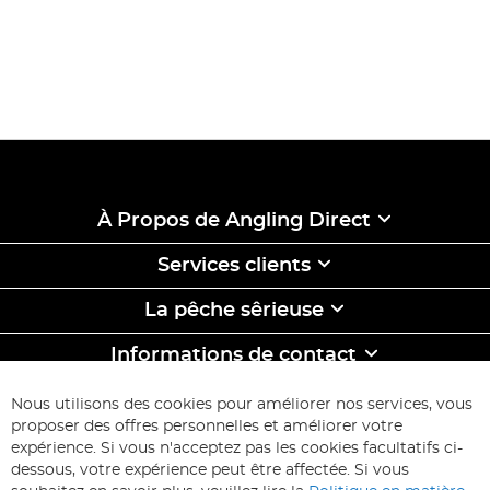
Abonnez-vous à notre newsletter pour être toujours le
premier à être informé des promotions et des
nouveaux
produits
.
À Propos de Angling Direct
Services clients
La pêche sêrieuse
Informations de contact
ABONNEZ-VOUS & ECONOMISEZ
Nous utilisons des cookies pour améliorer nos services, vous
Inscription
proposer des offres personnelles et améliorer votre
à
expérience. Si vous n'acceptez pas les cookies facultatifs ci-
notre
Inscription
dessous, votre expérience peut être affectée. Si vous
lettre