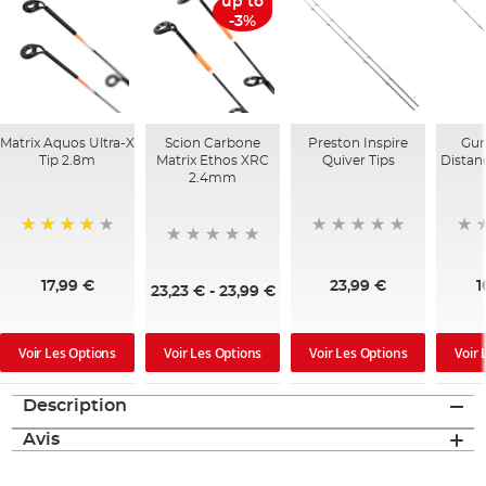
up to
-3%
Matrix Aquos Ultra-X
Scion Carbone
Preston Inspire
Gur
Tip 2.8m
Matrix Ethos XRC
Quiver Tips
Distan
2.4mm
80%
17,99 €
23,99 €
1
23,23 €
-
23,99 €
Voir Les Options
Voir Les Options
Voir Les Options
Voir 
Description
Avis