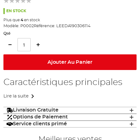
of
the
EN STOCK
images
Plus que
4
en stock
gallery
Modèle:
P0002
Référence:
LEEDA190306114
Qté
Ajouter Au Panier
Caractéristiques principales
Lire la suite
Livraison Gratuite
Options de Paiement
Service clients primé
Meilleures ventes