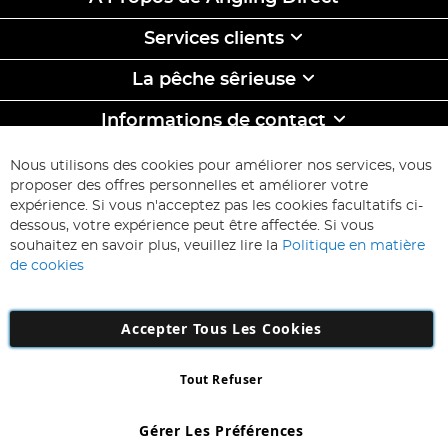
Services clients
La pêche sêrieuse
Informations de contact
ABONNEZ-VOUS & ECONOMISEZ
Nous utilisons des cookies pour améliorer nos services, vous
Inscription
proposer des offres personnelles et améliorer votre
à
expérience. Si vous n'acceptez pas les cookies facultatifs ci-
notre
Inscription
dessous, votre expérience peut être affectée. Si vous
lettre
souhaitez en savoir plus, veuillez lire la
Politique en matière
d’information
de cookies
:
Accepter Tous Les Cookies
Tout Refuser
Copyright 1997 - 2026
AD NL B.V
. Tous droits réservés.
AD NL B.V Dirk Hartogweg 14 DC1 Unit 5 5928LV Venlo, Company
Gérer Les Préférences
Number: 863029607