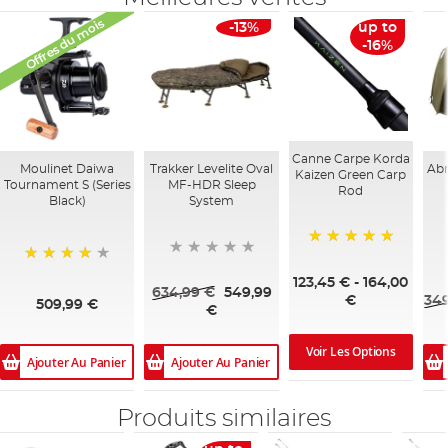
Offres du mois
-13%
up to
-16%
Canne Carpe Korda
Moulinet Daiwa
Trakker Levelite Oval
Abr
Kaizen Green Carp
Tournament S (Series
MF-HDR Sleep
Rod
Black)
System
100%
95%
123,45 €
-
164,00
634,99 €
549,99
349
€
509,99 €
€
Voir Les Options
Ajouter Au Panier
Ajouter Au Panier
Produits similaires