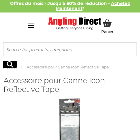
Offres du mois - Jusqu'à 50% de réduction -
Achetez
Maintenant
*
Mon panier
Panier
Rechercher
Rechercher
Accueil
Accessoire pour Canne Icon Reflective Tape
Accessoire pour Canne Icon
Reflective Tape
Skip
to
the
end
of
the
images