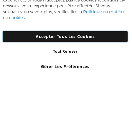
expérience. Si vous n'acceptez pas les cookies facultatifs ci-
notre
Inscription
dessous, votre expérience peut être affectée. Si vous
lettre
souhaitez en savoir plus, veuillez lire la
Politique en matière
d’information
de cookies
:
Accepter Tous Les Cookies
Tout Refuser
Copyright 1997 - 2026
AD NL B.V
. Tous droits réservés.
AD NL B.V Dirk Hartogweg 14 DC1 Unit 5 5928LV Venlo, Company
Gérer Les Préférences
Number: 863029607
*Des exclusions s'appliquent. Sous réserve d'erreurs et d'omissions.