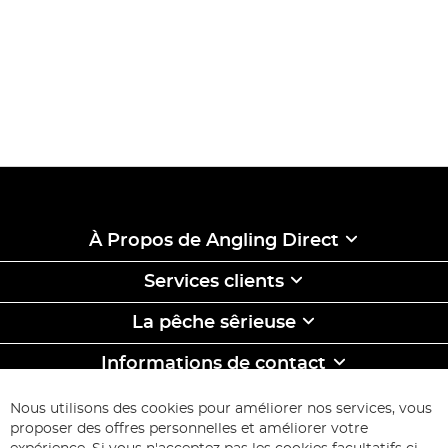
À Propos de Angling Direct
Services clients
La pêche sêrieuse
Informations de contact
ABONNEZ-VOUS & ECONOMISEZ
Nous utilisons des cookies pour améliorer nos services, vous
Inscription
proposer des offres personnelles et améliorer votre
à