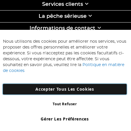
Services clients
La pêche sêrieuse
Informations de contact
ABONNEZ-VOUS & ECONOMISEZ
Nous utilisons des cookies pour améliorer nos services, vous
Inscription
proposer des offres personnelles et améliorer votre
à
expérience. Si vous n'acceptez pas les cookies facultatifs ci-
notre
Inscription
dessous, votre expérience peut être affectée. Si vous
lettre
souhaitez en savoir plus, veuillez lire la
Politique en matière
d’information
de cookies
:
Accepter Tous Les Cookies
Tout Refuser
Copyright 1997 - 2026
AD NL B.V
. Tous droits réservés.
AD NL B.V Dirk Hartogweg 14 DC1 Unit 5 5928LV Venlo, Company
Gérer Les Préférences
Number: 863029607
*Des exclusions s'appliquent. Sous réserve d'erreurs et d'omissions.