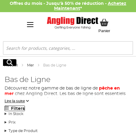
Offres du mois - Jusqu'à 50% de réduction -
Achetez
Maintenant
*
Mon panier
Panier
Rechercher
Rechercher
Accueil
Mer
Bas de Ligne
Bas de Ligne
Découvrez notre gamme de bas de ligne de
pêche en
mer
chez Angling Direct. Les bas de ligne sont essentiels
pour assurer le bon fonctionnement de votre montage en
Lire la suite
mer. Nous proposons une
variété de bas de ligne
conçus
Filters
pour différents types de pêche en mer, qu'il s'agisse de la
In Stock
pêche à la traîne, de la pêche au lancer léger, ou de la
pêche à la mouche en mer.
Prix
Nos bas de ligne sont fabriqués à partir de matériaux de
Type de Produit
haute qualité pour garantir une résistance maximale