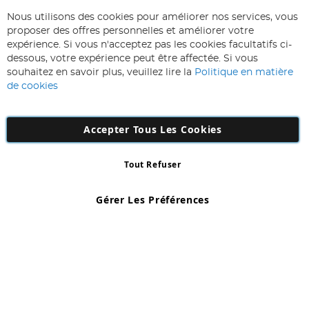
ABONNEZ-VOUS & ECONOMISEZ
Nous utilisons des cookies pour améliorer nos services, vous
Inscription
proposer des offres personnelles et améliorer votre
à
expérience. Si vous n'acceptez pas les cookies facultatifs ci-
notre
Inscription
dessous, votre expérience peut être affectée. Si vous
lettre
souhaitez en savoir plus, veuillez lire la
Politique en matière
d’information
de cookies
:
Accepter Tous Les Cookies
Tout Refuser
Copyright 1997 - 2026
AD NL B.V
. Tous droits réservés.
AD NL B.V Dirk Hartogweg 14 DC1 Unit 5 5928LV Venlo, Company
Gérer Les Préférences
Number: 863029607
*Des exclusions s'appliquent. Sous réserve d'erreurs et d'omissions.