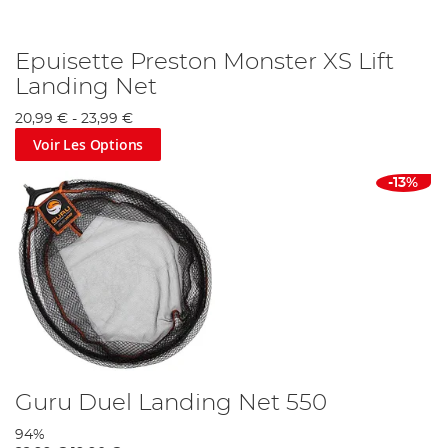
Epuisette Preston Monster XS Lift
Landing Net
20,99 €
-
23,99 €
Voir Les Options
-13%
Guru Duel Landing Net 550
94%