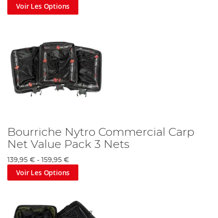
répondre à toutes vos questions et pour vous aider à
Voir Les Options
choisir l'épuisette qui convient le mieux à vos besoins.
-
Guide Ultime "No Kill" - Soin des Poissons
.
Bourriche Nytro Commercial Carp
Net Value Pack 3 Nets
139,95 €
-
159,95 €
Voir Les Options