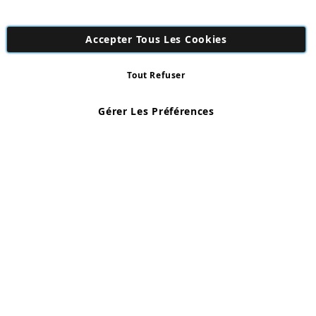
Accepter Tous Les Cookies
Tout Refuser
Copyright 1997 - 2026
AD NL B.V
. Tous droits réservés.
AD NL B.V Dirk Hartogweg 14 DC1 Unit 5 5928LV Venlo, Company
Gérer Les Préférences
Number: 863029607
*Des exclusions s'appliquent. Sous réserve d'erreurs et d'omissions.