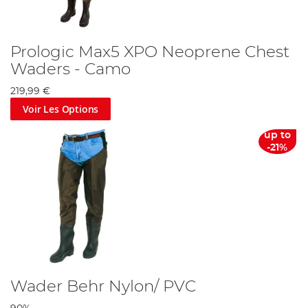
Prologic Max5 XPO Neoprene Chest
Waders - Camo
219,99 €
Voir Les Options
up to
-21%
Wader Behr Nylon/ PVC