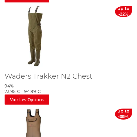
maximal. Après, il est préférable de choisir des waders
«
up to
stocking »
, c’est-à-dire des waders sans botte, mais juste
-22%
avec des chaussettes néoprènes au pied, surtout si vous
pensez utiliser des palmes. Si vous pratiquez la pêche en
float tube, nous vous conseillons d’utiliser des waders avec
bottes injectées (PVC ou PU). Commandez dès maintenant
et profitez de notre livraison rapide et fiable, ainsi que de
notre service clientèle amical et professionnel.
Grandes marques connues pour leurs waders et bottes
comme
Vass
,
Fox
,
Nash
,
Daiwa
et bien d'autres. Toutes
ces marques sont stockées, ici, chez Angling Direct.
Angling
Direct:
Amener tout le Monde à la Pêche
Waders Trakker N2 Chest
94%
73,95 €
-
94,99 €
Voir Les Options
up to
-38%