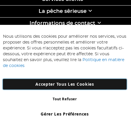
La pêche sêrieuse
Informations de contact
ABONNEZ-VOUS & ECONOMISEZ
Nous utilisons des cookies pour améliorer nos services, vous
Inscription
proposer des offres personnelles et améliorer votre
à
expérience. Si vous n'acceptez pas les cookies facultatifs ci-
notre
Inscription
dessous, votre expérience peut être affectée. Si vous
lettre
souhaitez en savoir plus, veuillez lire la
Politique en matière
d’information
de cookies
:
Accepter Tous Les Cookies
Tout Refuser
Copyright 1997 - 2026
AD NL B.V
. Tous droits réservés.
AD NL B.V Dirk Hartogweg 14 DC1 Unit 5 5928LV Venlo, Company
Gérer Les Préférences
Number: 863029607
*Des exclusions s'appliquent. Sous réserve d'erreurs et d'omissions.