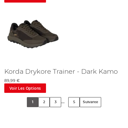
Korda Drykore Trainer - Dark Kamo
89,99 €
Voir Les Options
...
1
2
3
5
Suivante