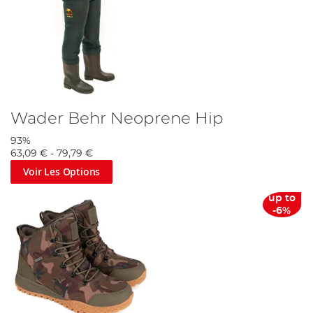
Wader Behr Neoprene Hip
93%
63,09 €
-
79,79 €
Voir Les Options
up to
-6%