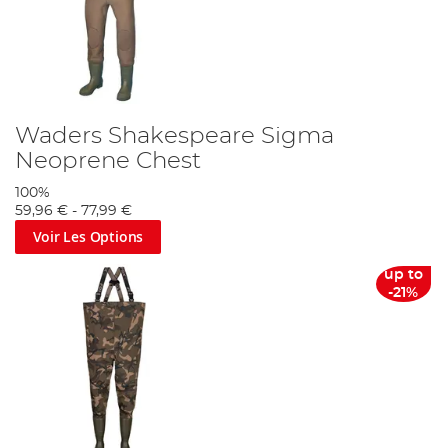
Waders Shakespeare Sigma
Neoprene Chest
100%
59,96 €
-
77,99 €
Voir Les Options
up to
-21%