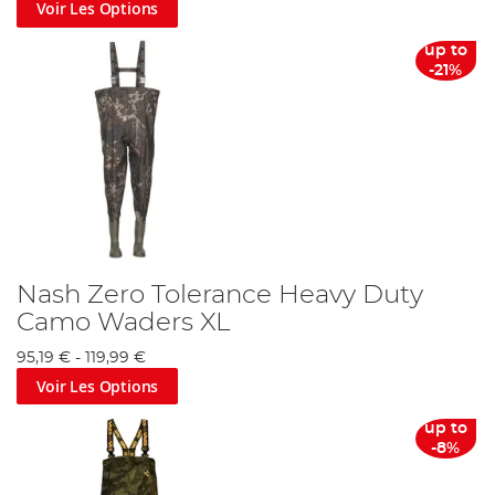
Voir Les Options
up to
-21%
Nash Zero Tolerance Heavy Duty
Camo Waders XL
95,19 €
-
119,99 €
Voir Les Options
up to
-8%