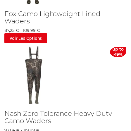
Fox Camo Lightweight Lined
Waders
87,25 €
-
109,99 €
Voir Les Options
up to
-19%
Nash Zero Tolerance Heavy Duty
Camo Waders
97,04 €
-
119,99 €