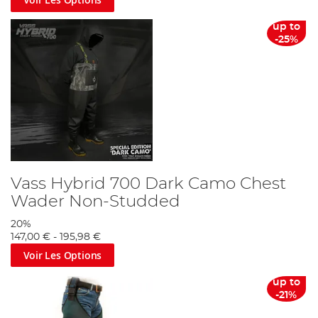
up to
-25%
Vass Hybrid 700 Dark Camo Chest
Wader Non-Studded
20%
147,00 €
-
195,98 €
Voir Les Options
up to
-21%