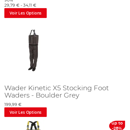
90%
29,79 €
-
34,11 €
Voir Les Options
Wader Kinetic X5 Stocking Foot
Waders - Boulder Grey
199,99 €
Voir Les Options
up to
-28%