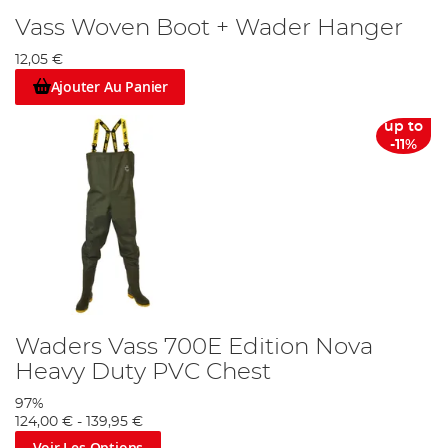
Vass Woven Boot + Wader Hanger
12,05 €
Ajouter Au Panier
up to
-11%
Waders Vass 700E Edition Nova
Heavy Duty PVC Chest
97%
124,00 €
-
139,95 €
Voir Les Options