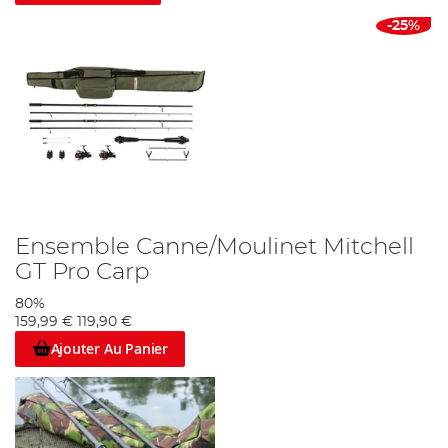
toutes vos attentes et fera de votre prochaine sortie de
pêche un vrai succès.
-25%
Ensemble Canne/Moulinet Mitchell
GT Pro Carp
80%
159,99 €
119,90 €
Ajouter Au Panier