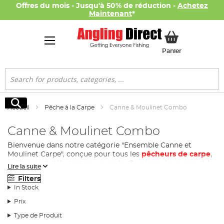
Offres du mois - Jusqu'à 50% de réduction -
Achetez
Maintenant
*
Mon panier
Panier
Rechercher
Rechercher
Accueil
Pêche à la Carpe
Canne & Moulinet Combo
Canne & Moulinet Combo
Bienvenue dans notre catégorie "Ensemble Canne et
Moulinet Carpe", conçue pour tous les
pêcheurs de carpe
,
qu'ils soient débutants ou experts. Combiner la
canne
et le
Lire la suite
moulinet
peut parfois s'avérer complexe. C'est pourquoi
Filters
nous avons pris soin de vous proposer des ensembles
In Stock
prêts à l'emploi, pour vous permettre de commencer votre
aventure de pêche à la carpe sans encombre.
Prix
Opter pour un ensemble canne et moulinet carpe vous fait
Type de Produit
gagner du temps et souvent de l'argent. Les ensembles