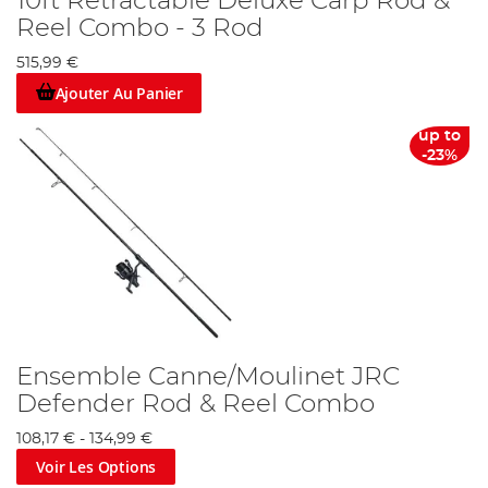
10ft Retractable Deluxe Carp Rod &
Reel Combo - 3 Rod
515,99 €
Ajouter Au Panier
up to
-23%
Ensemble Canne/Moulinet JRC
Defender Rod & Reel Combo
108,17 €
-
134,99 €
Voir Les Options