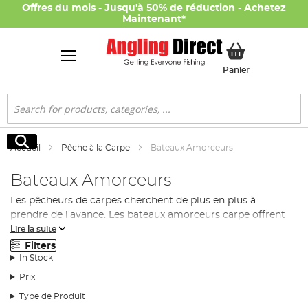
Offres du mois - Jusqu'à 50% de réduction -
Achetez
Maintenant
*
Mon panier
Panier
Rechercher
Rechercher
Accueil
Pêche à la Carpe
Bateaux Amorceurs
Bateaux Amorceurs
Les pêcheurs de carpes cherchent de plus en plus à
prendre de l'avance. Les bateaux amorceurs carpe offrent
Lire la suite
une solution technologique avancée au problème de la
distribution précise de l'appât et, qu'il s'agisse de lacs
Filters
In Stock
tranquilles ou de mers intérieures beaucoup plus grandes,
le bon bateau amorceur carpe peut vous garantir un taux
Prix
de capture plus élevé que tout ce qui existe. Les bateaux
Type de Produit
amorceurs carpe ne sont pas utilisés uniquement pour