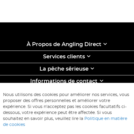
À Propos de Angling Direct
Services clients
La pêche sêrieuse
Informations de contact
ABONNEZ-VOUS & ECONOMISEZ
Nous utilisons des cookies pour améliorer nos services, vous
Inscription
proposer des offres personnelles et améliorer votre
à
expérience. Si vous n'acceptez pas les cookies facultatifs ci-
notre
Inscription
dessous, votre expérience peut être affectée. Si vous
lettre
souhaitez en savoir plus, veuillez lire la
Politique en matière
d’information
de cookies
: