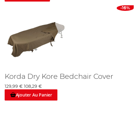
pendant vos sessions de pêche à la carpe.
-16%
Angling
Direct:
Amener tout le Monde à la Pêche.
Korda Dry Kore Bedchair Cover
129,99 €
108,29 €
Ajouter Au Panier