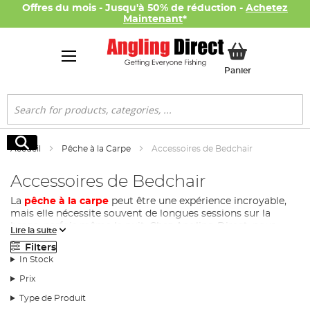
Offres du mois - Jusqu'à 50% de réduction -
Achetez
Maintenant
*
Mon panier
Panier
Rechercher
Rechercher
Accueil
Pêche à la Carpe
Accessoires de Bedchair
Accessoires de Bedchair
La
pêche à la carpe
peut être une expérience incroyable,
mais elle nécessite souvent de longues sessions sur la
berge, parfois même la nuit. Chez Angling Direct, nous
Lire la suite
comprenons qu'un bon sommeil est crucial pour
Filters
maintenir votre niveau d'énergie et optimiser vos chances
In Stock
de succès. C'est là qu'entrent en jeu nos accessoires de
bedchair pour la pêche à la carpe.
Prix
Housses et Couvertures Thermiques pour votre
Type de Produit
Bedchair :
Ne laissez pas le froid vous empêcher de