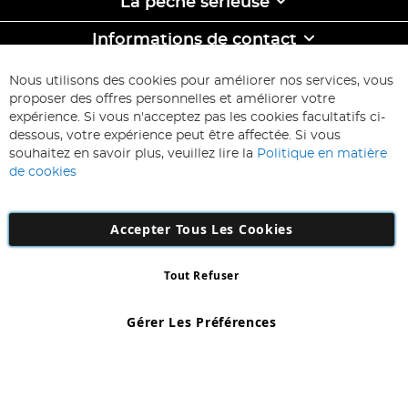
La pêche sêrieuse
Informations de contact
ABONNEZ-VOUS & ECONOMISEZ
Nous utilisons des cookies pour améliorer nos services, vous
Inscription
proposer des offres personnelles et améliorer votre
à
expérience. Si vous n'acceptez pas les cookies facultatifs ci-
notre
Inscription
dessous, votre expérience peut être affectée. Si vous
lettre
souhaitez en savoir plus, veuillez lire la
Politique en matière
d’information
de cookies
:
Accepter Tous Les Cookies
Tout Refuser
Copyright 1997 - 2026
AD NL B.V
. Tous droits réservés.
AD NL B.V Dirk Hartogweg 14 DC1 Unit 5 5928LV Venlo, Company
Gérer Les Préférences
Number: 863029607
*Des exclusions s'appliquent. Sous réserve d'erreurs et d'omissions.