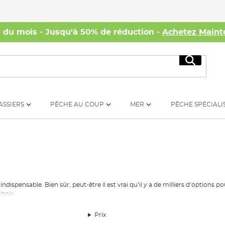
s du mois - Jusqu'à 50% de réduction -
Achetez Maint
Recherc
ASSIERS
PÊCHE AU COUP
MER
PÊCHE SPÉCIALI
indispensable. Bien sûr, peut-être il est vrai qu’il y a de milliers d’options 
choix.
n et la commodité pour la pêche fructueuse, surtout si vous ne pouvez qu’a
Prix
d’accéder facilement à votre matériel le plus important de votre arsenal 