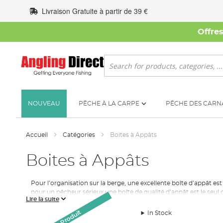
Allez
Livraison Gratuite à partir de 39 €
au
contenu
Offre
Rechercher
NOUVEAU
PÊCHE À LA CARPE
PÊCHE DES CARN
Accueil
Catégories
Boites à Appâts
Boites à Appâts
Pour l’organisation sur la berge, une excellente boîte d’appât est 
pour un pêcheur sérieux une boîte de qualité d’appât est le seul 
Lire la suite
Nous pouvons dire pour des heures d’importance de l’organisatio
In Stock
nous avons rassemblé notre gamme pour répondre à votre besoin 