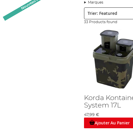
Nouveau Produit
options qui répondent aux besoins de tous les styles de la pêche e
Marques
Nous avons choisi à la main chacun de nos produits de notre g
Trier:
une pléthore des marque phares – y compris Drennan, Preston
de rapport qualité-prix et de la facilité d’utilisation. Ainsi, vou
33 Products found
Alors, que vous vouliez un pot additionnel pour vos pop-ups, un
le produit pour vous. Beaucoup de nos boîtes sont appropriées au
votre appât vivant et frais, et nos fournisseurs savent cela, alor
Combien de fois que vous avez retiré votre appât à la berge, mai
pouvez gâcher beaucoup d’appât de qualité de cette façon, mais
boîtes d’appât avec des étiquettes claires, alors vous pouvez per
Bref, que vous soyez un carpiste qui aime ranger vos appâts, ou 
toujours ravi de répondre à vos questions sur les boîtes de pêch
Angling Direct : Serious about your fishing…
Korda Kontain
System 17L
47,99 €
Ajouter Au Panier