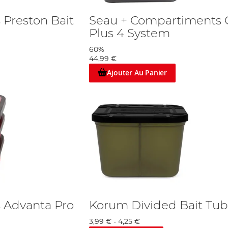
 Preston Bait
Seau + Compartiments 
Plus 4 System
60%
44,99 €
Ajouter Au Panier
s Advanta Pro
Korum Divided Bait Tub
3,99 €
-
4,25 €