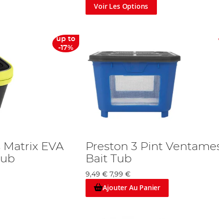
Voir Les Options
up to
-17%
s Matrix EVA
Preston 3 Pint Ventame
Tub
Bait Tub
9,49 €
7,99 €
Ajouter Au Panier