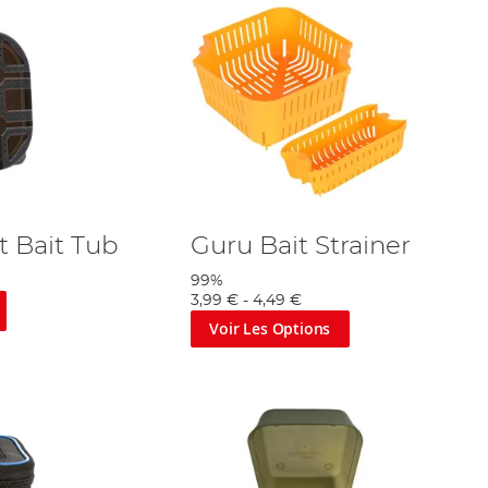
 Bait Tub
Guru Bait Strainer
99%
3,99 €
-
4,49 €
Voir Les Options