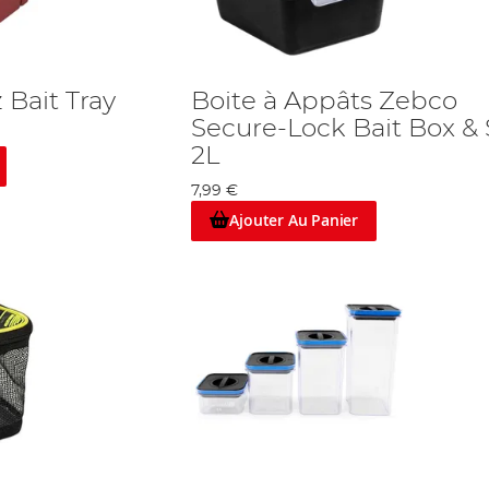
 Bait Tray
Boite à Appâts Zebco
Secure-Lock Bait Box & 
2L
7,99 €
Ajouter Au Panier