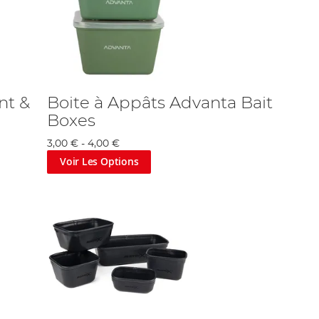
nt &
Boite à Appâts Advanta Bait
Boxes
3,00 €
-
4,00 €
Voir Les Options