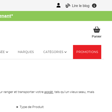
Lire le blog
enant
*
her
Mon p
Panier
SÉE
MARQUES
CATÉGORIES
PROMOTIONS
pour ranger et transporter votre
appât
, tels qu’un vieux seau, mais
ller au bord pour les courtes sessions. C’est pour cela que
Type de Produit
– votre amorce. Dans notre collection, vous trouverez des