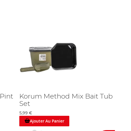
déal.
 Nous avons développé un bon rapport au fil des années avec
 croyons qu’ils sont tout simplement les meilleures en termes
es le bon choix.
oîte compartimentée pour tous vos appâts différents – nous avons
’êtes pas au bord. La ventilation est essentielle de garder
uits.
ne savez pas combien de temps l’appât s’est imprégné ? Vous
 votre amorce loin de la berge ainsi que sur. Nous stockons de
 exigence, nous avons la solution pour vous ! Notre équipe est
Pint
Korum Method Mix Bait Tub
Set
5,99 €
Ajouter Au Panier