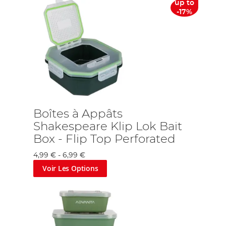
up to
-17%
Boîtes à Appâts
Shakespeare Klip Lok Bait
Box - Flip Top Perforated
4,99 €
-
6,99 €
Voir Les Options