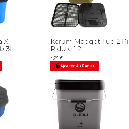
a X
Korum Maggot Tub 2 Pi
b 3L
Riddle 1.2L
4,29 €
Ajouter Au Panier