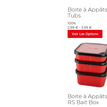
Boite à Appâts
Tubs
100%
2,99 €
-
3,99 €
Voir Les Options
Boite à Appât
RS Bait Box