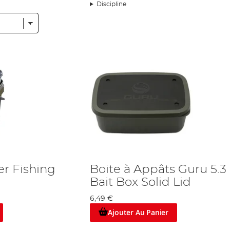
t tous les budgets, alors quel que soit votre niveau, nous avons le produit i
Discipline
amme, et nous ne stockons que le matériel que nous utilisons nous-mêmes.
, Lemco,
Matrix
, et Bank Bug, pour n'en nommer que quelques-uns – et nous
s pouvez acheter n’importe quels de nos produits en étant assuré que vous fait
seau
à couvercle pour le groundbait, les pellets ou les asticots, ou une b
 congélateur, alors vous pouvez garder fraîche votre amorce lorsque vous n
s ils fabriquant également de couvercles ventilés avec beaucoup de leurs prod
s vous l’avez déjà mis à
l’additif liquide
pendant la dernière sortie, et vous 
 si vous avez un bon système de stockage, vous pouvez garder une trace de
sonnaliser vos boîtes.
un pêcheur compétitif fervent pour qui l’organisation professionnel est une
e, ou n’importe quel domaine de la pêche.
er Fishing
Boite à Appâts Guru 5.3 
Bait Box Solid Lid
6,49 €
Ajouter Au Panier