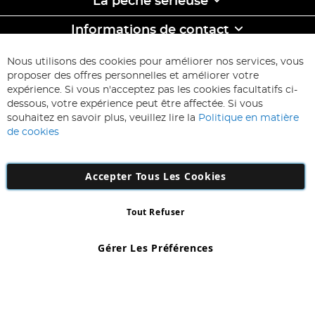
La pêche sêrieuse
Informations de contact
ABONNEZ-VOUS & ECONOMISEZ
Nous utilisons des cookies pour améliorer nos services, vous
Inscription
proposer des offres personnelles et améliorer votre
à
expérience. Si vous n'acceptez pas les cookies facultatifs ci-
notre
Inscription
dessous, votre expérience peut être affectée. Si vous
lettre
souhaitez en savoir plus, veuillez lire la
Politique en matière
d’information
de cookies
:
Accepter Tous Les Cookies
Tout Refuser
Copyright 1997 - 2026
AD NL B.V
. Tous droits réservés.
AD NL B.V Dirk Hartogweg 14 DC1 Unit 5 5928LV Venlo, Company
Gérer Les Préférences
Number: 863029607
*Des exclusions s'appliquent. Sous réserve d'erreurs et d'omissions.