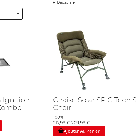
tendu et confortable que possible en essayant d’attraper le poisson inoubli
Discipline
 en attendant, pourquoi pas de détendre au luxe ? De plus, un manque de co
êtes agité.
t le plaisir. La pêche doit être un passetemps, pas une corvée. Donc, nous
vos sorties les plus reposants et agréables que possible. Notre gamme n’es
-qualité, à côté desquels nous sommes fiers de mettre notre nom.
ues phares du monde qui sont célèbres pour le confort et les résultats, y
ourte sortie, ou l’une des plus luxueuse de chaises pour le raffinement de 
, alors vous n’êtes pas obligé de tenir au bord un pièce lourd d’équipement
un ou deux heures, nous avons aussi une gamme de chaises légères et portab
cile à acheter pour tous les styles et les niveaux. En étant que les pêcheurs
férence quand il faut bondir vitement d’attraper le poisson du rêve.
 Ignition
Chaise Solar SP C Tech 
 Combo
Chair
100%
217,99 €
209,99 €
Ajouter Au Panier