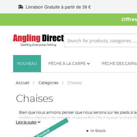
Allez
Livraison Gratuite à partir de 39 €
au
contenu
Offre
Rechercher
NOUVEAU
PÊCHE À LA CARPE
PÊCHE DES CARN
Accueil
Catégories
Chaises
Chaises
Bien que nous aimions penser que nous serions sur les pieds à la 
meilleur pêcheur du monde, quelque fois il faut passer la majori
Lire la suite
midi d’été, mais pour le reste de l’année nous croyons qu’il fo
ce qui nous avons spécifiquement sélectionné pour le confort et 
In Stock