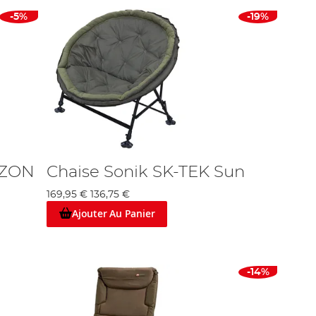
-5%
-19%
'ZON
Chaise Sonik SK-TEK Sun
169,95 €
136,75 €
Ajouter Au Panier
-14%