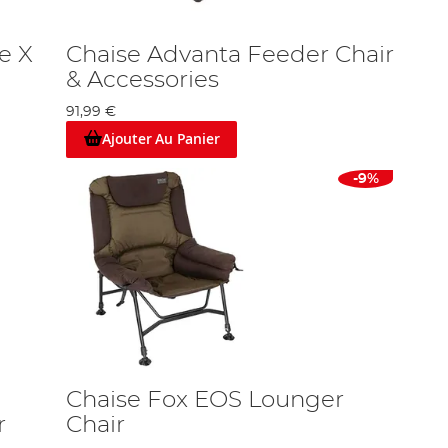
e X
Chaise Advanta Feeder Chair
& Accessories
91,99 €
Ajouter Au Panier
-9%
Chaise Fox EOS Lounger
r
Chair