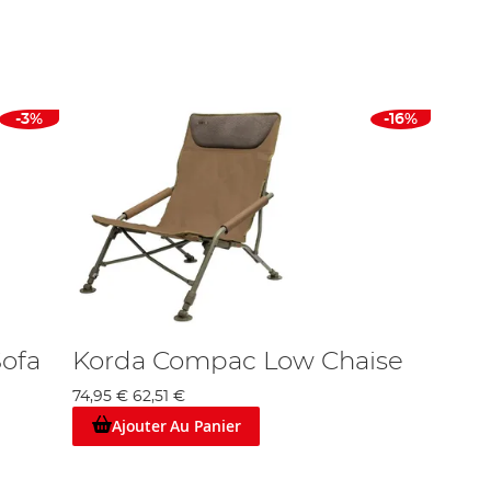
able. Après tout, il n’est pas le cas que la
carpe
dont vous
nfort mène à moins de succès par la fin d’une sortie – une
 avons travaillé inlassablement de rassembler une gamme unique
t pas que la plus grande collection de sièges de pêche du
-3%
-16%
 compris
Shakespeare
, Trakker, Nash, et de nombreux autres.
toute la journée, vous pouvez faire confiance à Angling Direct
. Au lieu, vous pouvez tout simplement modifier l’excellent
les.
 fervents, nous savons ce qui compte au bord. Le confort et plus
Sofa
Korda Compac Low Chaise
74,95 €
62,51 €
Ajouter Au Panier