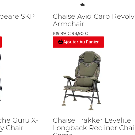
speare SKP
Chaise Avid Carp Revolv
Armchair
109,99 €
98,90 €
Ajouter Au Panier
che Guru X-
Chaise Trakker Levelite
y Chair
Longback Recliner Chai