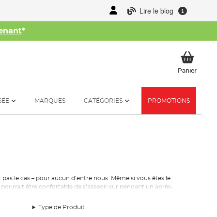
Lire le blog
enant
*
her
Mon p
Panier
SÉE
MARQUES
CATÉGORIES
PROMOTIONS
t pas le cas – pour aucun d’entre nous. Même si vous êtes le
 pourrait être confortable de s’asseoir sur pendant un après-
 cela que nous stockons une excellente gamme de chaises, tout
Type de Produit