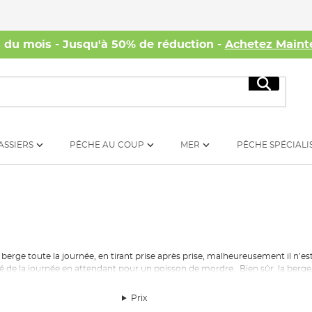
s du mois - Jusqu'à 50% de réduction -
Achetez Maint
Recherc
ASSIERS
PÊCHE AU COUP
MER
PÊCHE SPÉCIALI
berge toute la journée, en tirant prise après prise, malheureusement il n’es
té de la journée en attendant pour un poisson de mordre. Bien sûr, la berge
rt possible que vous voulez quelque chose un peu plus approprié. C’est pour
pour les caractéristiques additionnelles.
Prix