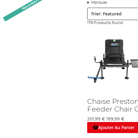
Nouveau Produit
A Angling Direct, nous comprenons l’importance de rester aussi dé
Marques
tentez de déjouer est pressée de faire votre connaissance, donc
Trier:
raison, c’est qu’il est probable que votre sortie sera court si vous 
Nous prenons la pêche au sérieux, mais encore plus le confort e
179 Products found
de chaises et d’autre matériel de pêche conçus pour rendre tous 
Royaume-Uni, mais nous ne stockons que les produits de haute
Notre propre marque Advanta est trouvée parallèlement les marq
Lorsque vous recherchez un siège de pêche fonctionnel pour une c
d’avoir les produits idéals pour vous.
En plus, nous stockons également de chaises liées à un
bedchair
bedchair dont vous avez déjà acheté. Si vous allez au lac pour 
Notre but ultime, c’est rendre les meilleurs produits de pêche fa
important que nous souvent pensons, et il peut faire toute la dif
Angling Direct : Serious about your fishing…
Chaise Preston
Feeder Chair
201,99 €
199,99 €
Ajouter Au Panier