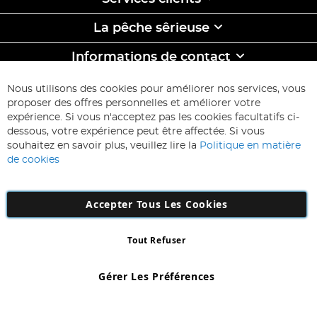
La pêche sêrieuse
Informations de contact
ABONNEZ-VOUS & ECONOMISEZ
Nous utilisons des cookies pour améliorer nos services, vous
Inscription
proposer des offres personnelles et améliorer votre
à
expérience. Si vous n'acceptez pas les cookies facultatifs ci-
notre
Inscription
dessous, votre expérience peut être affectée. Si vous
lettre
souhaitez en savoir plus, veuillez lire la
Politique en matière
d’information
de cookies
:
Accepter Tous Les Cookies
Tout Refuser
Copyright 1997 - 2026
AD NL B.V
. Tous droits réservés.
AD NL B.V Dirk Hartogweg 14 DC1 Unit 5 5928LV Venlo, Company
Gérer Les Préférences
Number: 863029607
*Des exclusions s'appliquent. Sous réserve d'erreurs et d'omissions.