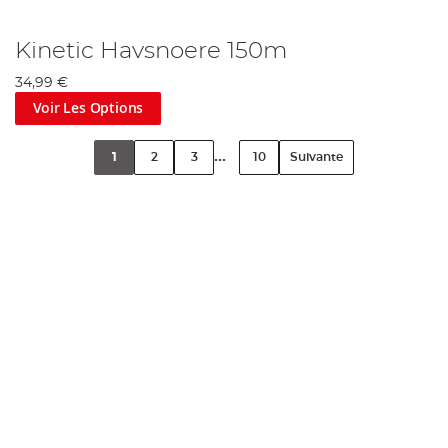
Kinetic Havsnoere 150m
34,99 €
Voir Les Options
...
1
2
3
10
Suivante