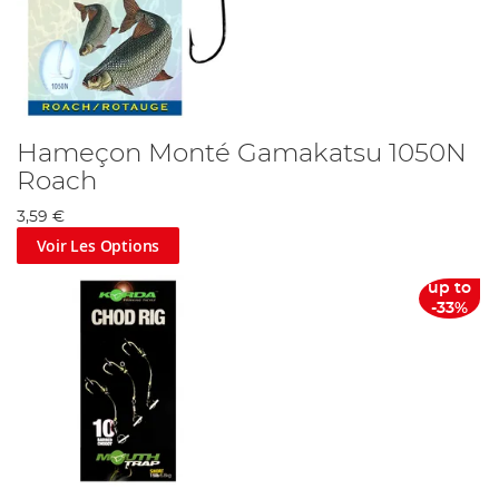
Hameçon Monté Gamakatsu 1050N
Roach
3,59 €
Voir Les Options
up to
-33%