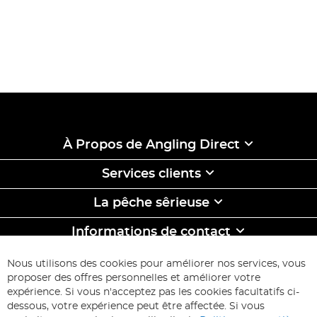
À Propos de Angling Direct
Services clients
La pêche sêrieuse
Informations de contact
ABONNEZ-VOUS & ECONOMISEZ
Nous utilisons des cookies pour améliorer nos services, vous
Inscription
proposer des offres personnelles et améliorer votre
à
expérience. Si vous n'acceptez pas les cookies facultatifs ci-
notre
Inscription
dessous, votre expérience peut être affectée. Si vous
lettre