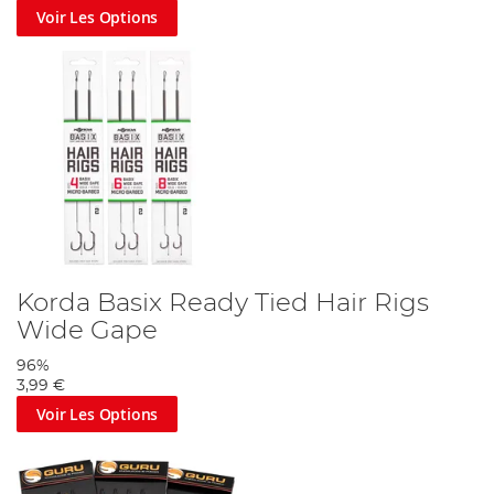
faciles à suivre. Nous avons également de nombreux
Voir Les Options
guides de montage et d'utilisation sur le
blog AD
pour
toutes les disciplines de la pêche.
Korda Basix Ready Tied Hair Rigs
Wide Gape
96%
3,99 €
Voir Les Options