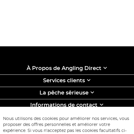
À Propos de Angling Direct
Services clients
La pêche sêrieuse
Informations de contact
ABONNEZ-VOUS & ECONOMISEZ
Nous utilisons des cookies pour améliorer nos services, vous
Inscription
proposer des offres personnelles et améliorer votre
à
expérience. Si vous n'acceptez pas les cookies facultatifs ci-