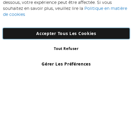
notre
Inscription
dessous, votre expérience peut être affectée. Si vous
lettre
souhaitez en savoir plus, veuillez lire la
Politique en matière
d’information
de cookies
:
Accepter Tous Les Cookies
Tout Refuser
Copyright 1997 - 2026
AD NL B.V
. Tous droits réservés.
AD NL B.V Dirk Hartogweg 14 DC1 Unit 5 5928LV Venlo, Company
Gérer Les Préférences
Number: 863029607
*Des exclusions s'appliquent. Sous réserve d'erreurs et d'omissions.