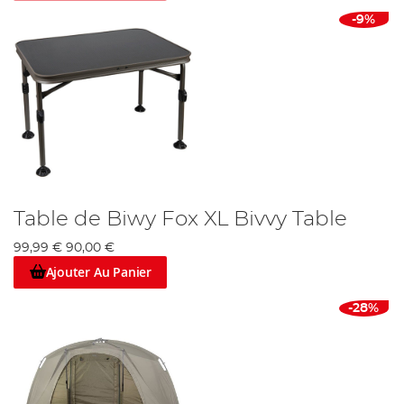
Angling
Direct :
Amener tout le Monde à la Pêche.
-9%
Table de Biwy Fox XL Bivvy Table
99,99 €
90,00 €
Ajouter Au Panier
-28%