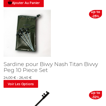
Ajouter Au Panier
up to
-25%
Sardine pour Biwy Nash Titan Bivvy
Peg 10 Piece Set
24,00 €
-
26,40 €
Voir Les Options
up to
-32%