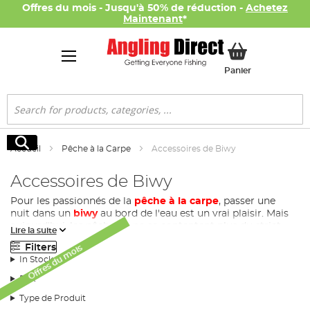
Offres du mois - Jusqu'à 50% de réduction -
Achetez
Maintenant
*
Mon panier
Panier
Rechercher
Rechercher
Accueil
Pêche à la Carpe
Accessoires de Biwy
Accessoires de Biwy
Pour les passionnés de la
pêche à la carpe
, passer une
nuit dans un
biwy
au bord de l'eau est un vrai plaisir. Mais
aujourd'hui, les pêcheurs ne se contentent plus du strict
Lire la suite
nécessaire lors de leurs sessions de pêche nocturnes ou
Filters
Offres du mois
prolongées. Chez Angling Direct, nous proposons une
In Stock
large gamme d'accessoires de biwy pour carpes afin de
transformer votre bivouac en un véritable chez-vous
Prix
éphémère.
Type de Produit
Comment bien choisir des accessoires de