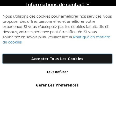
Informations de contact
ABONNEZ-VOUS & ECONOMISEZ
Nous utilisons des cookies pour améliorer nos services, vous
Inscription
proposer des offres personnelles et améliorer votre
à
expérience. Si vous n'acceptez pas les cookies facultatifs ci-
notre
Inscription
dessous, votre expérience peut être affectée. Si vous
lettre
souhaitez en savoir plus, veuillez lire la
Politique en matière
d’information
de cookies
:
Accepter Tous Les Cookies
Tout Refuser
Copyright 1997 - 2026
AD NL B.V
. Tous droits réservés.
AD NL B.V Dirk Hartogweg 14 DC1 Unit 5 5928LV Venlo, Company
Gérer Les Préférences
Number: 863029607
*Des exclusions s'appliquent. Sous réserve d'erreurs et d'omissions.