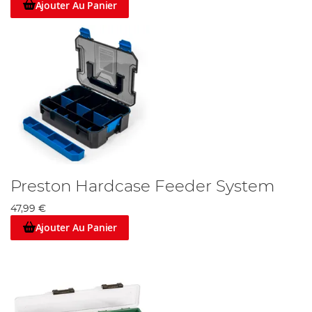
Ajouter Au Panier
en stock un certain nombre de tubes et de bobines de
stockage de ligne pour répondre à tous vos besoins de
stockage d'articles de pêche.
Toutes nos boites de rangement pour la pêche au coup
proviennent directement de fabricants d'articles de pêche
experts tels que
Leeda
,
Guru
et
Matrix
, qui n'ont pas
construit n'importe quel conteneur de rangement, mais
l'ont conçu en pensant aux pêcheurs. Les prix de nos boites
de pêche commencent à partir de
1.99€
et les systèmes de
rangement plus complexes peuvent coûter plus de
30€
.
- Lire plus de
guide et conseils sur notre blog
.
Preston Hardcase Feeder System
47,99 €
Ajouter Au Panier