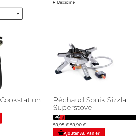
 les environnements. Nous gardons tous les tailles, alors que vous soyez un 
Discipline
 produit parfait.
n brouillard. Qui n’aime pas un thé à la berge ? Nous gardons une variété de
rd que répond à vos besoins dans notre boutique.
r ils sont une partie primordiale de votre kit. Comment cuire des œufs san
ale pour le pêcheur aurait une revêtement anti-adhérent, pour quand votre
dé
 pouvez avoir un kit que se correspond. En outre, ces kits souvent peuvent
ce qui sont conçus avec les pêcheurs à l’esprit. De couverts qui se corres
ont vous pouvez choisir.
eilles. En plus, nous avons de bouteilles thermos, conçus pour garder v
’accessoires, tels que les bouteilles de gaz supplémentaires et les pares-bris
els Coleman, Trakker, Chub, et de nombreux autres. Nous offrons égalemen
 propre gamme,
Advanta
, a beaucoup de produits de qualité pour les pêche
Cookstation
Réchaud Sonik Sizzla
Superstove
59,95 €
59,90 €
Ajouter Au Panier