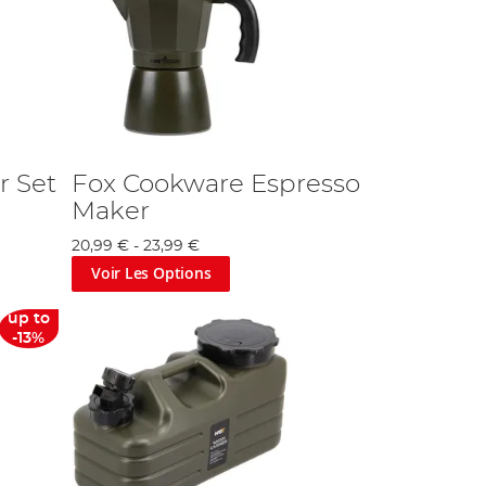
r Set
Fox Cookware Espresso
Maker
20,99 €
-
23,99 €
Voir Les Options
up to
-13%