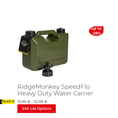
pêcheur seul qui n’a que besoin d’une petite cuisinière, ou si
 tailles, alors si vous êtes quelqu’un qui veut un thé tout le
s ceux-ci ? Notre gamme contient de poêlons qui sont idéals pour
up to
tecteur
se déclenche ou si vous ne pouvez pas le laver pour de
-26%
 s’imbriquent, un aspect qui peut préserver l’espace précieuse.
pond alors vous ne fouillerez pas dans votre sac, à un ensemble
otre thé chaud (ou même froid). Finalement, vous trouverez un
es pour protéger votre cuisinière du vent.
t l’équipement
RidgeMonkey
, la marque qui devient vitement
urs avec un budget.
RidgeMonkey SpeedFlo
Heavy Duty Water Carrier
38,49 €
13,99 €
-
32,99 €
Voir Les Options