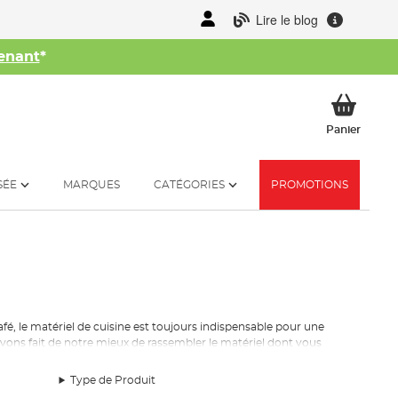
Lire le blog
enant
*
her
Mon p
Panier
SÉE
MARQUES
CATÉGORIES
PROMOTIONS
é, le matériel de cuisine est toujours indispensable pour une
vons fait de notre mieux de rassembler le matériel dont vous
Type de Produit
s cuisinières dont nous vous offrons ont un système d’ignition