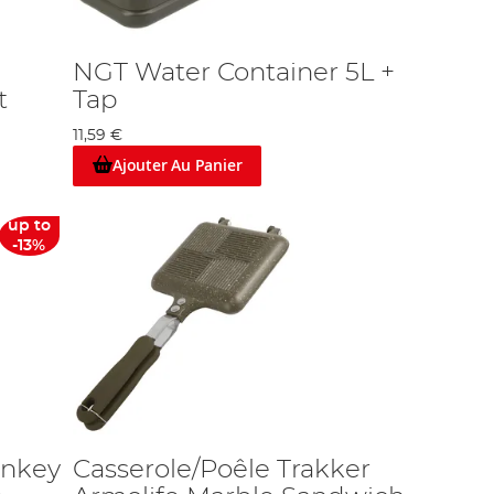
NGT Water Container 5L +
t
Tap
11,59 €
Ajouter Au Panier
up to
-13%
onkey
Casserole/Poêle Trakker