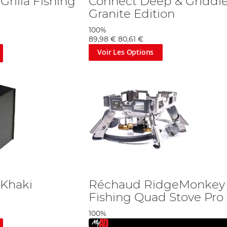
rilla Fishing
Connect Deep & Griddl
Granite Edition
100%
89,98 €
80,61 €
Voir Les Options
 Khaki
Réchaud RidgeMonkey
Fishing Quad Stove Pro
100%