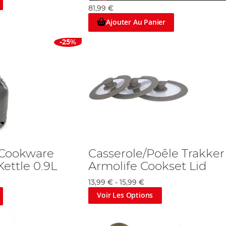
81,99 €
Ajouter Au Panier
-25%
x Cookware
Casserole/Poêle Trakker
Kettle 0.9L
Armolife Cookset Lid
13,99 €
-
15,99 €
Voir Les Options