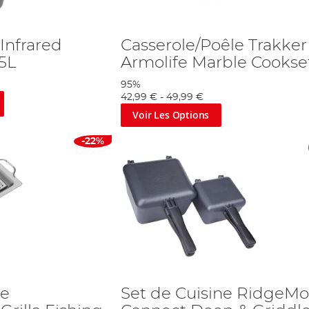
Infrared
Casserole/Poêle Trakker
5L
Armolife Marble Cookse
95%
42,99 €
-
49,99 €
Voir Les Options
-22%
le
Set de Cuisine RidgeM