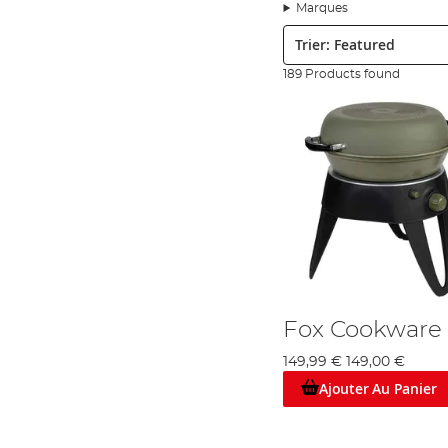
piézoélectrique, qui est très fiable et peut fonctionner dans tous
Marques
vous avez une tendance un peu plus sociale, nous vous offrons le
Trier:
Après vous avez une cuisinière de pêche, le prochain chose c’est u
temps, ou seulement un ou deux fois, vous trouverez le brouilla
189 Products found
Des poêlons et des casseroles sont aussi disponibles, et bien sû
cuisiner de la viande, des pâtes, de soupe etc. La casserole idé
jours. De plus, nous vendons d’ensembles de matériel, alors vous
Nous vous proposons également d’assiettes et de couverts – tout 
à dîner avec son propre sac, il y a une vaste gamme d’options d
De même, nous gardons une gamme complète de tasses et de bout
éventail de sacs à eau.
Si vous n’êtes pas satisfait avec ces produits, nous avons aussi d
Nous vous fournissons tous les marques d’un calibre mondial t
un nom vénéré avec leur produits innovatives. En outre, notre
Fox Cookware 
Angling Direct : Serious about your fishing…
149,99 €
149,00 €
Ajouter Au Panier