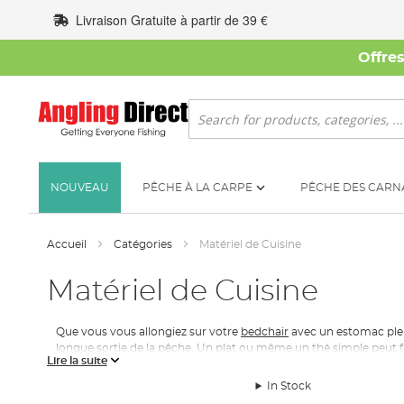
Allez
Livraison Gratuite à partir de 39 €
au
contenu
Offre
Rechercher
NOUVEAU
PÊCHE À LA CARPE
PÊCHE DES CARN
Accueil
Catégories
Matériel de Cuisine
Matériel de Cuisine
Que vous vous allongiez sur votre
bedchair
avec un estomac plein
longue sortie de la pêche. Un plat ou même un thé simple peut f
Lire la suite
avez besoin.
In Stock
L’élément le plus important, c’est la cuisinière. Nous stockon