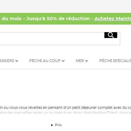
s du mois - Jusqu'à 50% de réduction -
Achetez Maint
Recherc
ASSIERS
PÊCHE AU COUP
MER
PÊCHE SPÉCIALI
 ou vous vous réveillez en pensant d’un petit déjeuner complet avec du caf
aire des merveilles après un journée dure, donc chez Angling Direct, nous a
Prix
s une gamme de
cuisinières
au gaz ainsi que à l’essence. En plus, la plupart de