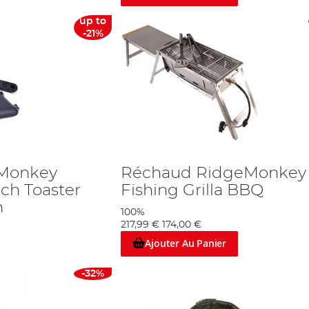
up to
-21%
eMonkey
Réchaud RidgeMonkey
ch Toaster
Fishing Grilla BBQ
n
100%
217,99 €
174,00 €
Ajouter Au Panier
-32%