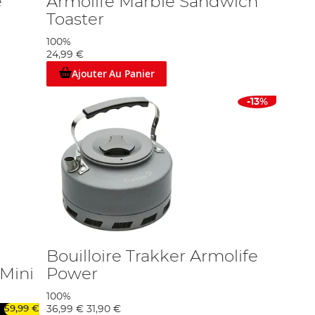
e
Armolife Marble Sandwich
Toaster
100%
24,99 €
Ajouter Au Panier
-13%
Bouilloire Trakker Armolife
 Mini
Power
100%
59,99 €
36,99 €
31,90 €