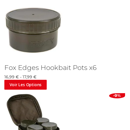
Fox Edges Hookbait Pots x6
16,99 €
-
17,99 €
Voir Les Options
-9%