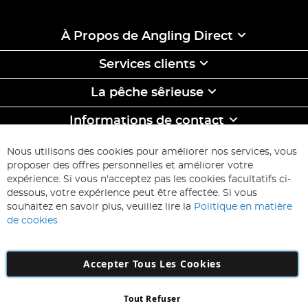
À Propos de Angling Direct
Services clients
La pêche sêrieuse
Informations de contact
ABONNEZ-VOUS & ECONOMISEZ
Nous utilisons des cookies pour améliorer nos services, vous
Inscription
proposer des offres personnelles et améliorer votre
à
expérience. Si vous n'acceptez pas les cookies facultatifs ci-
notre
Inscription
dessous, votre expérience peut être affectée. Si vous
lettre
souhaitez en savoir plus, veuillez lire la
Politique en matière
d’information
de cookies
:
Accepter Tous Les Cookies
Tout Refuser