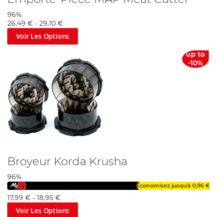
96%
26,49 €
-
29,10 €
Voir Les Options
up to
-10%
Broyeur Korda Krusha
96%
Économisez jusqu'à
0,96 €
17,99 €
-
18,95 €
Voir Les Options