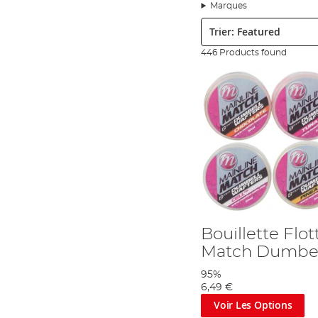
Marques
différentes espèces de poissons
. Nos amorces sont con
Trier:
Appâts artificiels pour la pêche au coup :
446 Products found
-
Découvrez notre gamme d'appâts artificiels spécialemen
appâts artificiels sont conçus pour imiter parfaitement l
Liquides attractifs et additifs :
-
Améliorez l'efficacité de vos appâts avec nos liquides at
votre zone de pêche.
Notre équipe d'experts est là pour répondre à toutes vo
pour vous aider à
choisir les meilleurs appâts
et amorce
Faites confiance à Angling Direct pour tous vos besoins 
tirer le meilleur parti de vos sessions de pêche au coup.
Angling
Direct:
Amener tout le Monde à la Pêche.
Bouillette Flo
Match Dumbel
95%
6,49 €
Voir Les Options