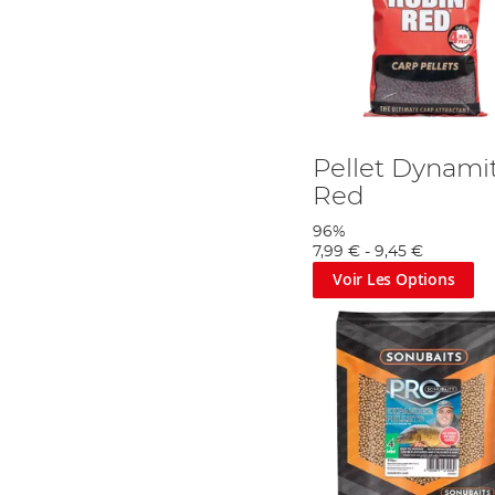
Pellet Dynami
Red
96%
7,99 €
-
9,45 €
Voir Les Options