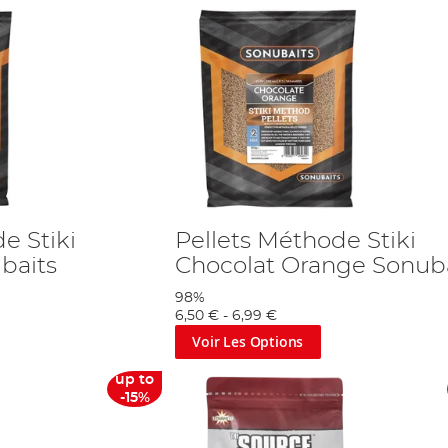
e Stiki
Pellets Méthode Stiki
baits
Chocolat Orange Sonuba
98%
6,50 €
-
6,99 €
Voir Les Options
up to
-15%