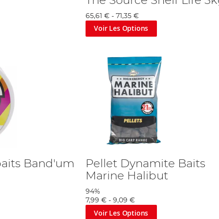
The Source Shelf Life 5
65,61 €
-
71,35 €
Voir Les Options
baits Band'um
Pellet Dynamite Baits
Marine Halibut
94%
7,99 €
-
9,09 €
Voir Les Options