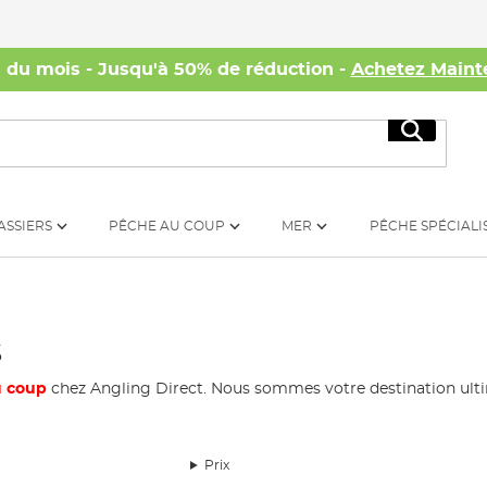
s du mois - Jusqu'à 50% de réduction -
Achetez Maint
Recherc
ASSIERS
PÊCHE AU COUP
MER
PÊCHE SPÉCIALI
s
u coup
chez Angling Direct. Nous sommes votre destination ulti
Prix
t conçues pour la pêche au coup. Choisissez parmi une variété