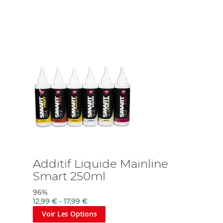
vos chances de succès.
 liquides pour attirer davantage de poissons. Nos
it de vos appâts, attirant ainsi plus de poissons dans
z un pêcheur débutant ou expérimenté, nous sommes là
 trouvez les produits de qualité qui vous aideront à
Additif Liquide Mainline
Smart 250ml
96%
12,99 €
-
17,99 €
Voir Les Options