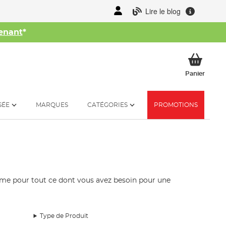
Lire le blog
enant
*
her
Mon p
Panier
SÉE
MARQUES
CATÉGORIES
PROMOTIONS
me pour tout ce dont vous avez besoin pour une
Type de Produit
 de compositions et de couleurs pour attirer