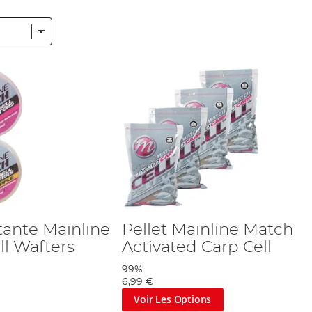
çues pour une dispersion optimale dans l'eau, maximisant ainsi 
t conçus pour la pêche au coup. Parfumez-les avec nos additifs
es appâts naturels.
tractifs et additifs spécialement formulés. Ils augmentent l'attra
s questions et vous fournir des conseils avisés. Que vous soye
s pour maximiser votre succès.
en appâts de pêche au coup. Explorez notre sélection complète et
ttante Mainline
Pellet Mainline Match
l Wafters
Activated Carp Cell
99%
6,99 €
Voir Les Options