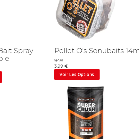
Bait Spray
Pellet O's Sonubaits 1
ple
94%
3,99 €
Voir Les Options