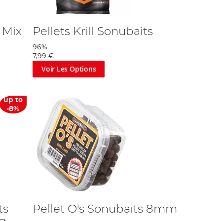
 Mix
Pellets Krill Sonubaits
96%
7,99 €
Voir Les Options
up to
-8%
ts
Pellet O's Sonubaits 8mm