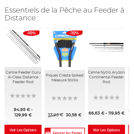
Essentiels de la Pêche au Feeder à
Distance :
-10%
-10%
Canne Feeder Guru
Canne Nytro Aryzon
Mo
Piques Cresta Spiked
A-Class Distance
Continental Feeder
Measure Sticks
Feeder Rod
Rod
94,95 € -
73
66,63 € - 119,95 €
33,95 €
30,58 €
129,99 €
Voir Les Options
Voir Les Options
Ajouter Au Panier