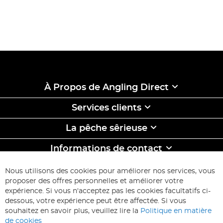
À Propos de Angling Direct
Services clients
La pêche sêrieuse
Informations de contact
ABONNEZ-VOUS & ECONOMISEZ
Nous utilisons des cookies pour améliorer nos services, vous
Inscription
proposer des offres personnelles et améliorer votre
à
expérience. Si vous n'acceptez pas les cookies facultatifs ci-
notre
Inscription
dessous, votre expérience peut être affectée. Si vous
lettre
souhaitez en savoir plus, veuillez lire la
Politique en matière
d’information
de cookies