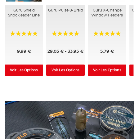
Guru Shield
Guru Pulse 8-Braid
Guru X-Change
Gur
Shockleader Line
Window Feeders
Évaluation:
Évaluation:
Évaluation:
Év
92%
98%
96%
9
9,99 €
29,05 € - 33,95 €
5,79 €
Voir Les Options
Voir Les Options
Voir Les Options
Vo