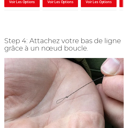
Voir Les Options
Voir Les Options
Vo
Voir Les Options
Step 4: Attachez votre bas de ligne
grâce à un nœud boucle.