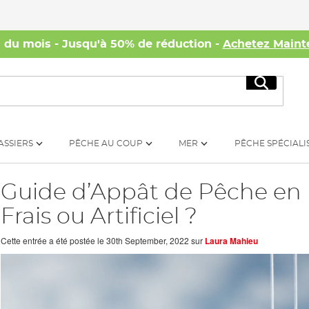
s du mois - Jusqu'à 50% de réduction -
Achetez Maint
Recherc
ASSIERS
PÊCHE AU COUP
MER
PÊCHE SPÉCIALI
Guide d’Appât de Pêche en 
Frais ou Artificiel ?
Cette entrée a été postée le
30th September, 2022
sur
Laura Mahieu