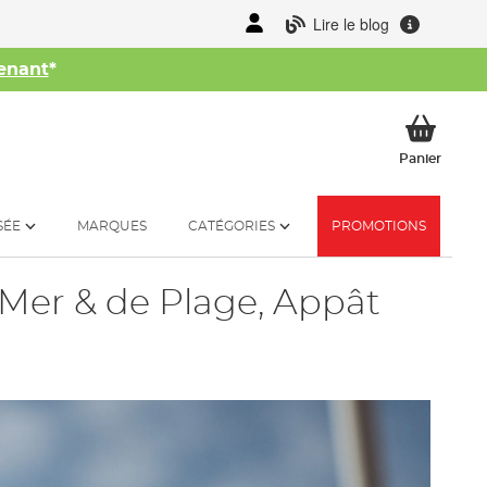
Lire le blog
enant
*
her
Mon p
Panier
SÉE
MARQUES
CATÉGORIES
PROMOTIONS
Mer & de Plage, Appât