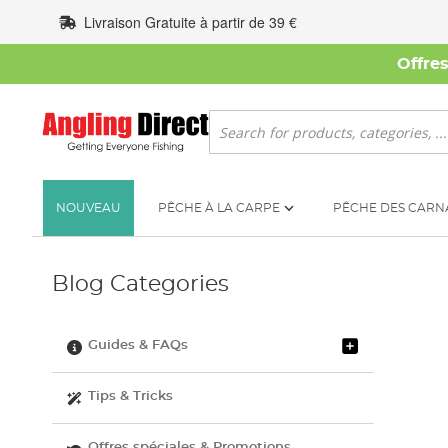
Allez
Livraison Gratuite à partir de 39 €
au
contenu
Offre
Rechercher
NOUVEAU
PÊCHE À LA CARPE
PÊCHE DES CARN
Blog Categories
Guides & FAQs
Tips & Tricks
Offres spéciales & Promotions