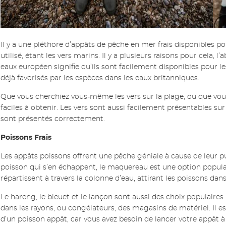
Il y a une pléthore d’appâts de pêche en mer frais disponibles po
utilisé, étant les vers marins. Il y a plusieurs raisons pour cela, 
eaux européen signifie qu’ils sont facilement disponibles pour le
déjà favorisés par les espèces dans les eaux britanniques.
Que vous cherchiez vous-même les vers sur la plage, ou que vous 
faciles à obtenir. Les vers sont aussi facilement présentables 
sont présentés correctement.
Poissons Frais
Les appâts poissons offrent une pêche géniale à cause de leur puis
poisson qui s’en échappent, le maquereau est une option populair
répartissent à travers la colonne d’eau, attirant les poissons dans
Le hareng, le bleuet et le lançon sont aussi des choix populaires
dans les rayons, ou congélateurs, des magasins de matériel. Il e
d’un poisson appât, car vous avez besoin de lancer votre appât à