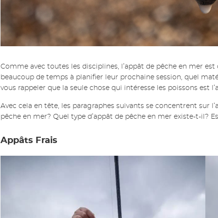
Comme avec toutes les disciplines, l’appât de pêche en mer est
beaucoup de temps à planifier leur prochaine session, quel matér
vous rappeler que la seule chose qui intéresse les poissons est l’
Avec cela en tête, les paragraphes suivants se concentrent sur l’
pêche en mer? Quel type d’appât de pêche en mer existe-t-il? Es
Appâts Frais