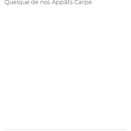
Quelque de nos Appâts Carpe
1