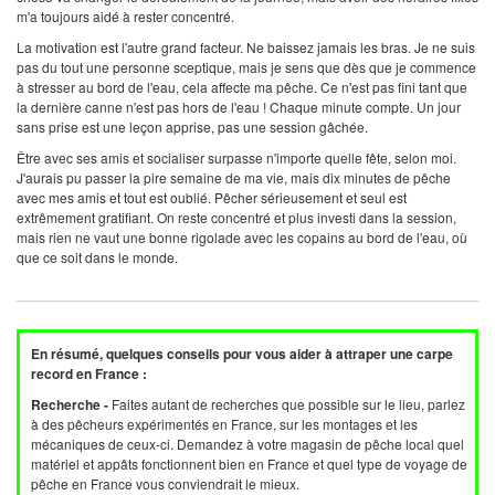
m'a toujours aidé à rester concentré.
La motivation est l'autre grand facteur. Ne baissez jamais les bras. Je ne suis
pas du tout une personne sceptique, mais je sens que dès que je commence
à stresser au bord de l'eau, cela affecte ma pêche. Ce n'est pas fini tant que
la dernière canne n'est pas hors de l'eau ! Chaque minute compte. Un jour
sans prise est une leçon apprise, pas une session gâchée.
Être avec ses amis et socialiser surpasse n'importe quelle fête, selon moi.
J'aurais pu passer la pire semaine de ma vie, mais dix minutes de pêche
avec mes amis et tout est oublié. Pêcher sérieusement et seul est
extrêmement gratifiant. On reste concentré et plus investi dans la session,
mais rien ne vaut une bonne rigolade avec les copains au bord de l'eau, où
que ce soit dans le monde.
En résumé, quelques conseils pour vous aider à attraper une carpe
record en France :
Recherche -
Faites autant de recherches que possible sur le lieu, parlez
à des pêcheurs expérimentés en France, sur les montages et les
mécaniques de ceux-ci. Demandez à votre magasin de pêche local quel
matériel et appâts fonctionnent bien en France et quel type de voyage de
pêche en France vous conviendrait le mieux.