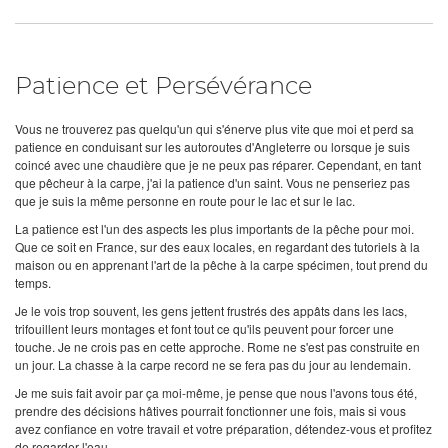
Patience et Persévérance
Vous ne trouverez pas quelqu'un qui s'énerve plus vite que moi et perd sa
patience en conduisant sur les autoroutes d'Angleterre ou lorsque je suis
coincé avec une chaudière que je ne peux pas réparer. Cependant, en tant
que pêcheur à la carpe, j'ai la patience d'un saint. Vous ne penseriez pas
que je suis la même personne en route pour le lac et sur le lac.
La patience est l'un des aspects les plus importants de la pêche pour moi.
Que ce soit en France, sur des eaux locales, en regardant des tutoriels à la
maison ou en apprenant l'art de la pêche à la carpe spécimen, tout prend du
temps.
Je le vois trop souvent, les gens jettent frustrés des appâts dans les lacs,
trifouillent leurs montages et font tout ce qu'ils peuvent pour forcer une
touche. Je ne crois pas en cette approche. Rome ne s'est pas construite en
un jour. La chasse à la carpe record ne se fera pas du jour au lendemain.
Je me suis fait avoir par ça moi-même, je pense que nous l'avons tous été,
prendre des décisions hâtives pourrait fonctionner une fois, mais si vous
avez confiance en votre travail et votre préparation, détendez-vous et profitez
de regarder l'eau.