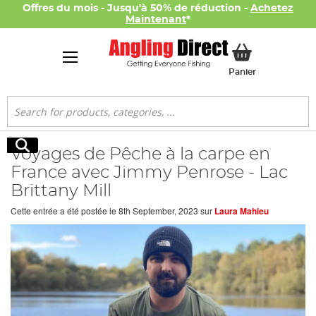
Offres du mois - Jusqu'à 50% de réduction -
Achetez
Maintenant
*
Mon panier
Panier
Rechercher
Rechercher
Voyages de Pêche à la carpe en
France avec Jimmy Penrose - Lac
Brittany Mill
Cette entrée a été postée le
8th September, 2023
sur
Laura Mahieu