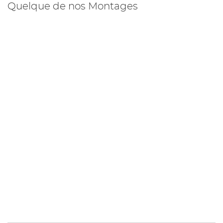
Quelque de nos Montages
B
K