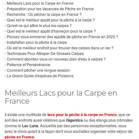
-
Meilleurs Lacs pour la Carpe en France
-
Préparation pour les Vacances de Pêche en France
-
Recherche : Où pêcher la carpe en France ?
-
Quel est le meilleur appât pour la pêche à la carpe ?
-
Qu'est-ce qui attire le plus les carpes ?
-
Quel est le meilleur appât d'hameçon pour la carpe ?
-
Pouvez-vous emmener des appâts de pêche en France en 2023 ?
-
Installation pour la pêche à la carpe
-
Où est le meilleur endroit pour trouver des carpes dans un lac ?
-
Techniques Pour Attraper De Grosses Carpes
-
Comment abordez-vous un nouveau plan d'eau à carpes ?
-
Patience et Persévérance
-
Comment pêcher une longue session
-
Le Grand Guide d'espèces de Poissons
Meilleurs Lacs pour la Carpe en
France
Il existe une multitude de
lacs pour la pêche à la carpe en France
, que ce
soit des endroits aussi célèbres que
Gigantica
ou des étangs plus intimistes
comme le
Lac Luna
. Accueillis par des personnes exceptionnelles, vous
avez le choix quant à la façon dont vous souhaitez organiser votre séjour de
pêche en France
.