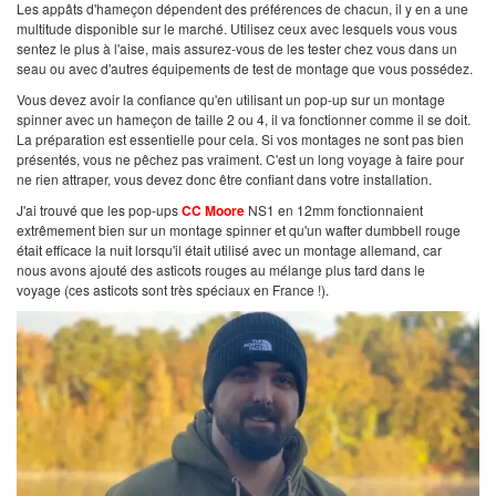
Les appâts d'hameçon dépendent des préférences de chacun, il y en a une
multitude disponible sur le marché. Utilisez ceux avec lesquels vous vous
sentez le plus à l'aise, mais assurez-vous de les tester chez vous dans un
seau ou avec d'autres équipements de test de montage que vous possédez.
Vous devez avoir la confiance qu'en utilisant un pop-up sur un montage
spinner avec un hameçon de taille 2 ou 4, il va fonctionner comme il se doit.
La préparation est essentielle pour cela. Si vos montages ne sont pas bien
présentés, vous ne pêchez pas vraiment. C'est un long voyage à faire pour
ne rien attraper, vous devez donc être confiant dans votre installation.
J'ai trouvé que les pop-ups
CC Moore
NS1 en 12mm fonctionnaient
extrêmement bien sur un montage spinner et qu'un wafter dumbbell rouge
était efficace la nuit lorsqu'il était utilisé avec un montage allemand, car
nous avons ajouté des asticots rouges au mélange plus tard dans le
voyage (ces asticots sont très spéciaux en France !).