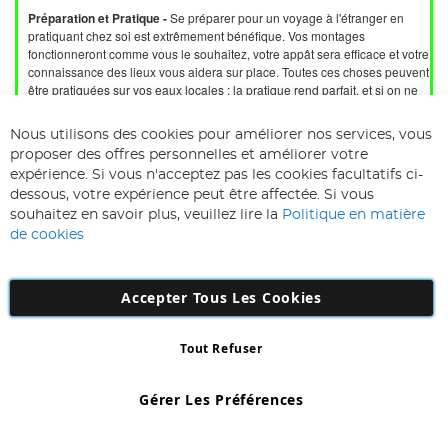
Préparation et Pratique -
Se préparer pour un voyage à l'étranger en
pratiquant chez soi est extrêmement bénéfique. Vos montages
fonctionneront comme vous le souhaitez, votre appât sera efficace et votre
connaissance des lieux vous aidera sur place. Toutes ces choses peuvent
être pratiquées sur vos eaux locales : la pratique rend parfait, et si on ne
prépare pas, on prépare à échouer. Ce sont deux citations importantes
que je garde toujours à l'esprit dans ma pêche.
Nous utilisons des cookies pour améliorer nos services, vous
Profitez de votre voyage -
Vous avez fait tout le travail préliminaire chez
proposer des offres personnelles et améliorer votre
vous, vous avez réservé votre voyage et fait toutes vos recherches, le plus
expérience. Si vous n'acceptez pas les cookies facultatifs ci-
simple, c'est d'être sur place. Profitez de votre temps en France !
dessous, votre expérience peut être affectée. Si vous
souhaitez en savoir plus, veuillez lire la
Politique en matière
de cookies
Il y a une place spéciale dans mon cœur pour mes records français. C'est
beaucoup de travail, que vous pêchiez de manière détendue avec des
Accepter Tous Les Cookies
hôtes ou sur un lac au milieu de nulle part en France.
La récompense est incomparable lorsque vous avez combattu un monstre
de carpe et réussi à le mettre dans votre
épuisette
, sachant que toute la
Tout Refuser
préparation, les décisions et les efforts ont finalement porté leurs fruits.
Gérer Les Préférences