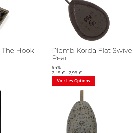
n The Hook
Plomb Korda Flat Swive
Pear
94%
2,49 €
-
2,99 €
Voir Les Options