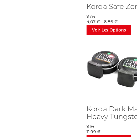
Korda Safe Zo
97%
4,07 €
-
8,86 €
Voir Les Options
Korda Dark Mat
Heavy Tungste
91%
11,99 €