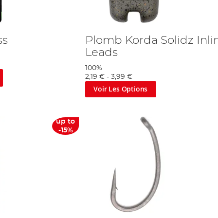
ss
Plomb Korda Solidz Inli
Leads
100%
2,19 €
-
3,99 €
Voir Les Options
up to
-15%