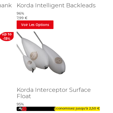
hank
Korda Intelligent Backleads
96%
7,99 €
Voir Les Options
up to
-15%
Korda Interceptor Surface
Float
95%
Économisez jusqu'à
2,50 €