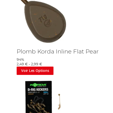
Plomb Korda Inline Flat Pear
94%
2,49 €
-
2,99 €
Voir Les Options