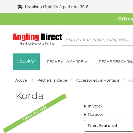
Allez
Livraison Gratuite à partir de 39 €
au
contenu
Offre
Rechercher
NOUVEAU
PÊCHE À LA CARPE
PÊCHE DES CARN
Accueil
Pêche à la Carpe
Accessoires de Montage
Ko
Korda
In Stock
Offres du mois
Offres du mois
Marques
Trier: