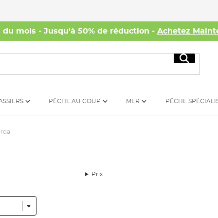
s du mois - Jusqu'à 50% de réduction -
Achetez Maint
Recherc
ASSIERS
PÊCHE AU COUP
MER
PÊCHE SPÉCIALI
rda
Prix