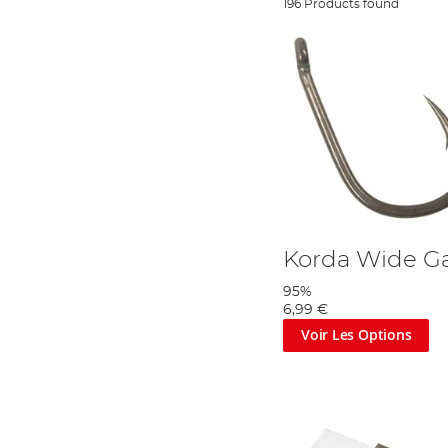
196 Products found
Korda Wide G
95%
6,99 €
Voir Les Options