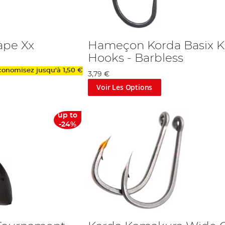
ape Xx
Hameçon Korda Basix K
Hooks - Barbless
conomisez jusqu'à
1,50 €
3,79 €
Voir Les Options
up to
-24%