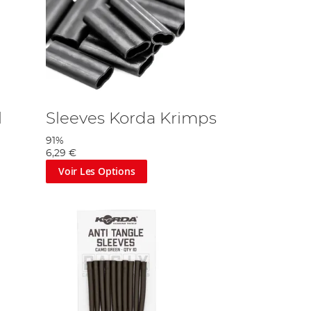
l
Sleeves Korda Krimps
91%
6,29 €
Voir Les Options