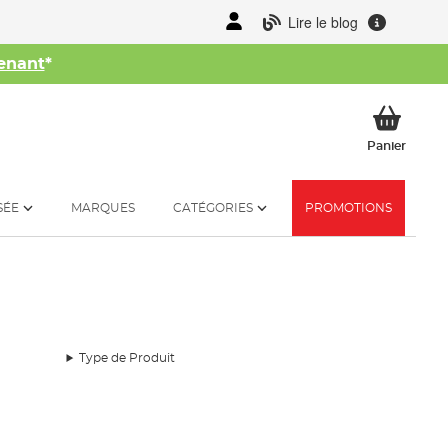
Lire le blog
enant
*
her
Mon p
Panier
SÉE
MARQUES
CATÉGORIES
PROMOTIONS
Type de Produit