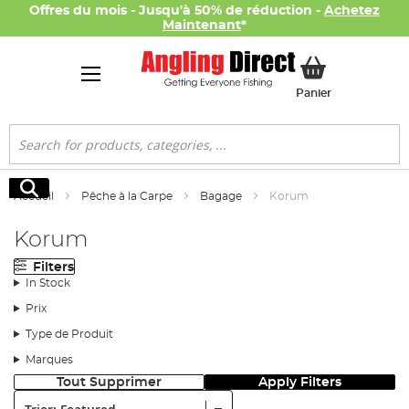
Offres du mois - Jusqu'à 50% de réduction -
Achetez
Maintenant
*
Mon panier
Panier
Rechercher
Rechercher
Accueil
Pêche à la Carpe
Bagage
Korum
Korum
Filters
In Stock
Prix
Type de Produit
Marques
Tout Supprimer
Apply Filters
Trier: