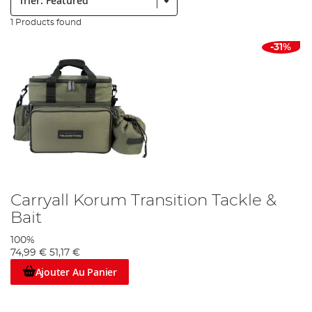
1 Products found
-31%
Carryall Korum Transition Tackle &
Bait
100%
74,99 €
51,17 €
Ajouter Au Panier