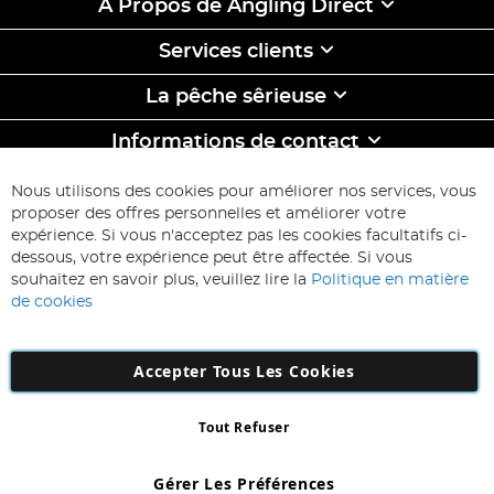
À Propos de Angling Direct
Services clients
La pêche sêrieuse
Informations de contact
ABONNEZ-VOUS & ECONOMISEZ
Nous utilisons des cookies pour améliorer nos services, vous
Inscription
proposer des offres personnelles et améliorer votre
à
expérience. Si vous n'acceptez pas les cookies facultatifs ci-
notre
Inscription
dessous, votre expérience peut être affectée. Si vous
lettre
souhaitez en savoir plus, veuillez lire la
Politique en matière
d’information
de cookies
:
Accepter Tous Les Cookies
Tout Refuser
Copyright 1997 - 2026
AD NL B.V
. Tous droits réservés.
AD NL B.V Dirk Hartogweg 14 DC1 Unit 5 5928LV Venlo, Company
Gérer Les Préférences
Number: 863029607