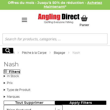
Offres du mois - Jusqu'à 50% de réduction -
Achetez
Maintenant
*
Mon panier
Panier
Rechercher
Rechercher
Accueil
Pêche à la Carpe
Bagage
Nash
Nash
Filters
In Stock
Prix
Type de Produit
Marques
Tout Supprimer
Apply Filters
Trier: