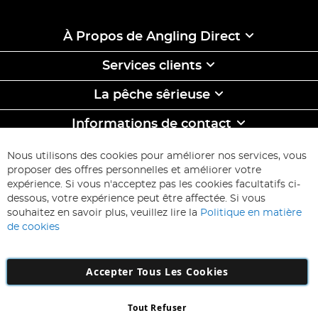
À Propos de Angling Direct
Services clients
La pêche sêrieuse
Informations de contact
ABONNEZ-VOUS & ECONOMISEZ
Nous utilisons des cookies pour améliorer nos services, vous
Inscription
proposer des offres personnelles et améliorer votre
à
expérience. Si vous n'acceptez pas les cookies facultatifs ci-
notre
Inscription
dessous, votre expérience peut être affectée. Si vous
lettre
souhaitez en savoir plus, veuillez lire la
Politique en matière
d’information
de cookies
:
Accepter Tous Les Cookies
Tout Refuser