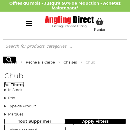
Offres du mois - Jusqu'à 50% de réduction -
Achetez
Maintenant
*
Mon panier
Panier
Rechercher
Rechercher
Accueil
Pêche à la Carpe
Chaises
Chub
Chub
Filters
In Stock
Prix
Type de Produit
Marques
Tout Supprimer
Apply Filters
Trier: