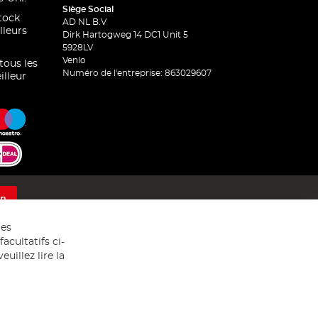
Siège Social
stock
AD NL B.V
lleurs
Dirk Hartogweg 14 DC1 Unit 5
5928LV
Venlo
 tous les
Numéro de l'entreprise: 863029607
illeur
on
res
acultatifs ci-
uillez lire la