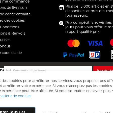
 de ma commande
Plus de 15 000 articles en 
ons de livraison
disponibles auprès des mei
de confidentialité
fournisseurs.
s des cookies
Prix compétitifs et vérifiés
Conditions
jours pour vous offrir le me
rapport qualité-prix.
ions & Renvois
urisés
z-nous
e code d'aide
Inscription
EZ
Inscripti
à
notre
s des cookies pour améliorer nos services, vous proposer des off
lettre
t améliorer votre expérience. Si vous n'acceptez pas les cookies f
d’information
 expérience peut être affectée. Si vous souhaitez en savoir plus, ve
:
matière de cookies
pter Tous Les