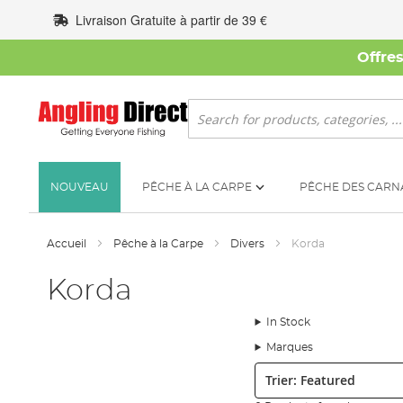
Allez
Livraison Gratuite à partir de 39 €
au
contenu
Offre
Rechercher
NOUVEAU
PÊCHE À LA CARPE
PÊCHE DES CARN
Accueil
Pêche à la Carpe
Divers
Korda
Korda
In Stock
Marques
Trier: