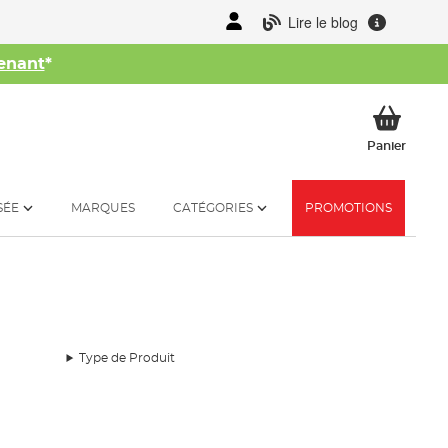
Lire le blog
enant
*
her
Mon p
Panier
SÉE
MARQUES
CATÉGORIES
PROMOTIONS
Type de Produit