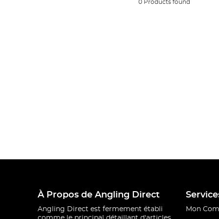
0 Products found
À Propos de Angling Direct
Service
Angling Direct est fermement établi
Mon Com
comme le principal détaillant d'articles