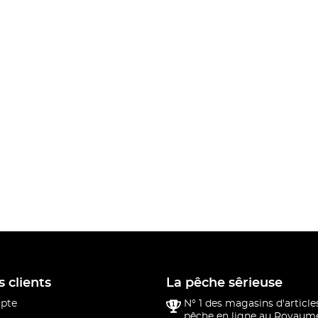
s clients
La pêche sêrieuse
pte
N° 1 des magasins d'article
pêche en ligne au Royaume