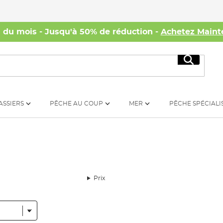
s du mois - Jusqu'à 50% de réduction -
Achetez Maint
Recherc
ASSIERS
PÊCHE AU COUP
MER
PÊCHE SPÉCIALI
Prix