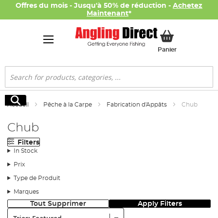
Offres du mois - Jusqu'à 50% de réduction -
Achetez
Maintenant
*
Mon panier
Panier
Rechercher
Rechercher
Accueil
Pêche à la Carpe
Fabrication d'Appâts
Chub
Chub
Filters
In Stock
Prix
Type de Produit
Marques
Tout Supprimer
Apply Filters
Trier: