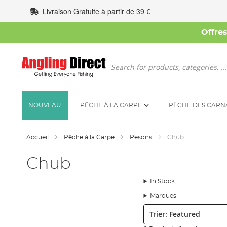
Allez
Livraison Gratuite à partir de 39 €
au
contenu
Offre
Rechercher
NOUVEAU
PÊCHE À LA CARPE
PÊCHE DES CARN
Accueil
Pêche à la Carpe
Pesons
Chub
Chub
In Stock
Marques
Trier: