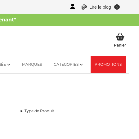
Lire le blog
enant
*
her
Mon p
Panier
SÉE
MARQUES
CATÉGORIES
PROMOTIONS
Type de Produit