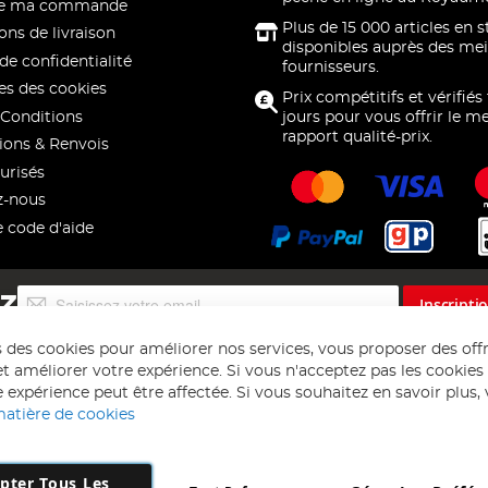
 de ma commande
Plus de 15 000 articles en 
ons de livraison
disponibles auprès des mei
de confidentialité
fournisseurs.
s des cookies
Prix compétitifs et vérifiés
Conditions
jours pour vous offrir le me
rapport qualité-prix.
ions & Renvois
urisés
z-nous
e code d'aide
Inscription
EZ
Inscripti
à
notre
s des cookies pour améliorer nos services, vous proposer des off
lettre
t améliorer votre expérience. Si vous n'acceptez pas les cookies f
d’information
 expérience peut être affectée. Si vous souhaitez en savoir plus, ve
:
matière de cookies
pter Tous Les