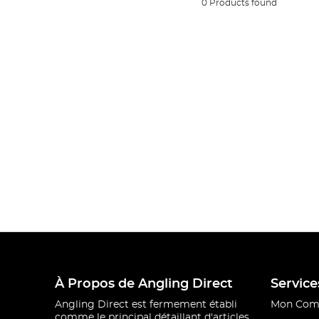
0 Products found
À Propos de Angling Direct
Service
Angling Direct est fermement établi
Mon Com
comme le principal détaillant d'articles