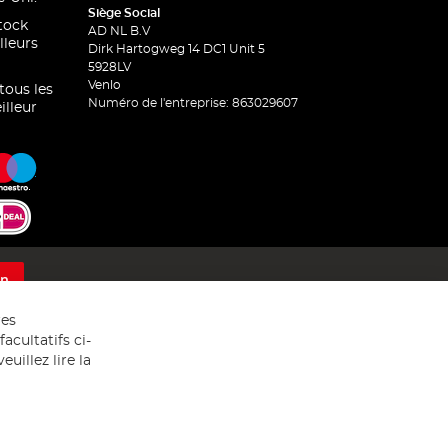
Siège Social
stock
AD NL B.V
lleurs
Dirk Hartogweg 14 DC1 Unit 5
5928LV
Venlo
 tous les
Numéro de l'entreprise: 863029607
illeur
on
res
acultatifs ci-
uillez lire la