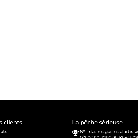
s clients
La pêche sêrieuse
pte
N° 1 des magasins d'article
pêche en ligne au Royaume