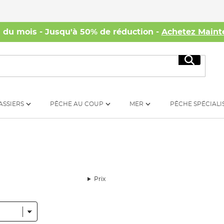
s du mois - Jusqu'à 50% de réduction -
Achetez Maint
Recherc
ASSIERS
PÊCHE AU COUP
MER
PÊCHE SPÉCIALI
Prix