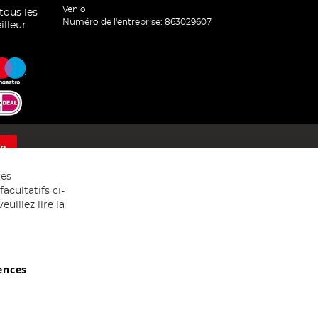
Venlo
 tous les
Numéro de l'entreprise: 863029607
illeur
on
res
acultatifs ci-
uillez lire la
ences
029607