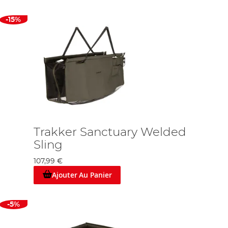
-15%
Trakker Sanctuary Welded
Sling
107,99 €
Ajouter Au Panier
-5%