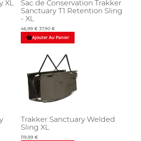
y XL
Sac de Conservation Trakker
Sanctuary T1 Retention Sling
- XL
46,99 €
37,90 €
Ajouter Au Panier
y
Trakker Sanctuary Welded
Sling XL
119,99 €