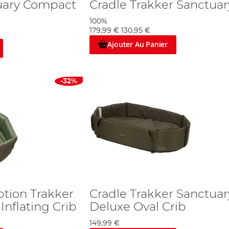
uary Compact
Cradle Trakker Sanctuar
100%
179,99 €
130,95 €
Ajouter Au Panier
-32%
ption Trakker
Cradle Trakker Sanctuar
Inflating Crib
Deluxe Oval Crib
149,99 €