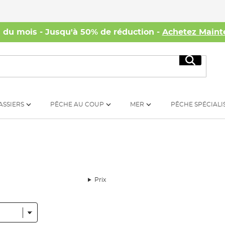
s du mois - Jusqu'à 50% de réduction -
Achetez Maint
Recherc
ASSIERS
PÊCHE AU COUP
MER
PÊCHE SPÉCIALI
Prix