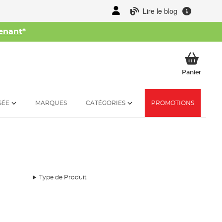
Lire le blog
enant
*
her
Mon p
Panier
SÉE
MARQUES
CATÉGORIES
PROMOTIONS
Type de Produit