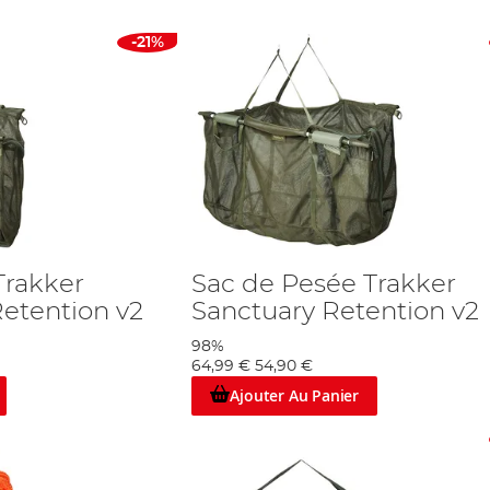
-21%
Trakker
Sac de Pesée Trakker
Retention v2
Sanctuary Retention v2
98%
64,99 €
54,90 €
Ajouter Au Panier