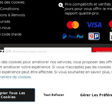
s des cookies
Prix compétitifs et vérifiés
Conditions
jours pour vous offrir le me
rapport qualité-prix.
ions & Renvois
urisés
z-nous
e code d'aide
Inscription
EZ
Inscripti
à
notre
s des cookies pour améliorer nos services, vous proposer des off
lettre
t améliorer votre expérience. Si vous n'acceptez pas les cookies f
d’information
 expérience peut être affectée. Si vous souhaitez en savoir plus, ve
:
matière de cookies
pter Tous Les
Gérer Les Préfér
Tout Refuser
Copyright 1997 - 2026
AD NL B.V
. Tous droits réservés.
Cookies
 B.V Dirk Hartogweg 14 DC1 Unit 5 5928LV Venlo, Company Number: 863
*Des exclusions s'appliquent. Sous réserve d'erreurs et d'omissions.