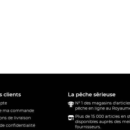
s clients
La pêche sêrieuse
pte
N° 1 des magasins d'article
pêche en ligne au Royaume
 de ma commande
Plus de 15 000 articles en 
ons de livraison
disponibles auprès des mei
de confidentialité
fournisseurs.