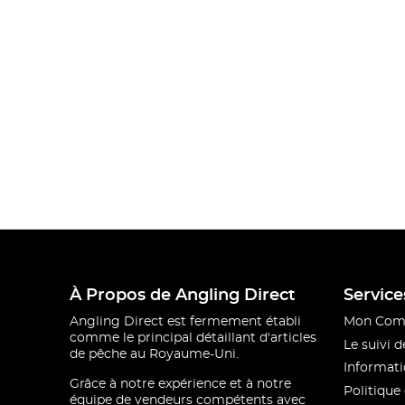
À Propos de Angling Direct
Service
Angling Direct est fermement établi
Mon Com
comme le principal détaillant d'articles
Le suivi
de pêche au Royaume-Uni.
Informati
Grâce à notre expérience et à notre
Politique 
équipe de vendeurs compétents avec