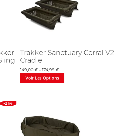
kker
Trakker Sanctuary Corral V2
Sling
Cradle
149,00 €
-
174,99 €
Voir Les Options
-21%