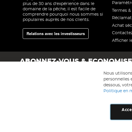
Paramètre
plus de 30 ans d'expérience dans le
domaine de la pêche, il est facile de
Termes & 
comprendre pourquoi nous sommes si
Réclamat
populaires auprès de nos clients.
Achat séc
Relations avec les investisseurs
Contacte
Afficher l
ABONNEZ-VOUS & ECONOMIS
Nous utilison
personnelles e
dessous, votre
Politique en 
Acce
AD NL