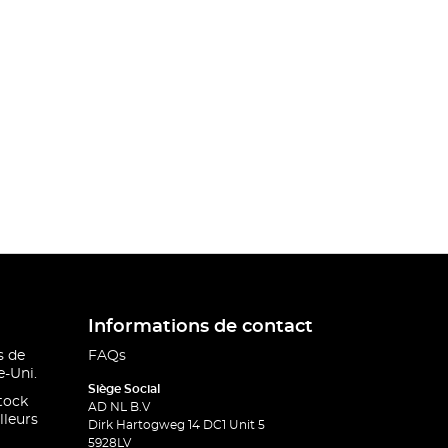
Informations de contact
s de
FAQs
-Uni.
Siège Social
stock
AD NL B.V
lleurs
Dirk Hartogweg 14 DC1 Unit 5
5928LV