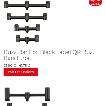
up to
-40%
Buzz Bar Fox Black Label QR Buzz
Bars Etroit
23,90 €
-
41,75 €
Voir Les Options