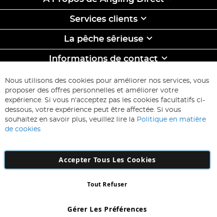
Services clients
La pêche sêrieuse
Informations de contact
ABONNEZ-VOUS & ECONOMISEZ
Nous utilisons des cookies pour améliorer nos services, vous
Inscription
proposer des offres personnelles et améliorer votre
à
expérience. Si vous n'acceptez pas les cookies facultatifs ci-
notre
Inscription
dessous, votre expérience peut être affectée. Si vous
lettre
souhaitez en savoir plus, veuillez lire la
Politique en matière
d’information
de cookies
:
Accepter Tous Les Cookies
Tout Refuser
Copyright 1997 - 2026
AD NL B.V
. Tous droits réservés.
AD NL B.V Dirk Hartogweg 14 DC1 Unit 5 5928LV Venlo, Company
Gérer Les Préférences
Number: 863029607