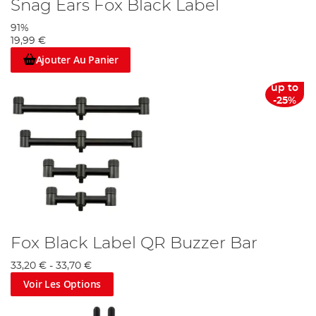
Snag Ears Fox Black Label
91%
19,99 €
Ajouter Au Panier
up to
-25%
Fox Black Label QR Buzzer Bar
33,20 €
-
33,70 €
Voir Les Options