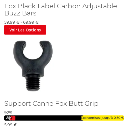
Fox Black Label Carbon Adjustable
Buzz Bars
59,99 €
-
69,99 €
Voir Les Options
Support Canne Fox Butt Grip
92%
Économisez jusqu'à
0,50 €
5,99 €