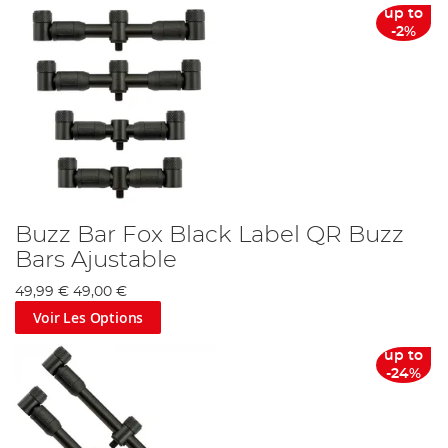
up to
-2%
Buzz Bar Fox Black Label QR Buzz
Bars Ajustable
49,99 €
49,00 €
Voir Les Options
up to
-24%