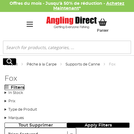
Offres du mois - Jusqu'à 50% de réduction -
Achetez
Maintenant
*
Mon panier
Panier
Rechercher
Rechercher
Accueil
Pêche à la Carpe
Supports de Canne
Fox
Fox
Filters
In Stock
Prix
Type de Produit
Marques
Tout Supprimer
Apply Filters
Trier: