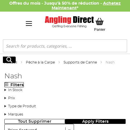
Offres du mois - Jusqu'à 50% de réduction -
Achetez
Maintenant
*
Mon panier
Panier
Rechercher
Rechercher
Accueil
Pêche à la Carpe
Supports de Canne
Nash
Nash
Filters
In Stock
Prix
Type de Produit
Marques
Tout Supprimer
Apply Filters
Trier: