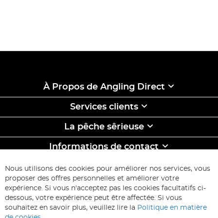
À Propos de Angling Direct
Services clients
La pêche sêrieuse
Informations de contact
ABONNEZ-VOUS & ECONOMISEZ
Nous utilisons des cookies pour améliorer nos services, vous
Inscription
proposer des offres personnelles et améliorer votre
à
expérience. Si vous n'acceptez pas les cookies facultatifs ci-
notre
Inscription
dessous, votre expérience peut être affectée. Si vous
lettre
souhaitez en savoir plus, veuillez lire la
Politique en matière
d’information
de cookies