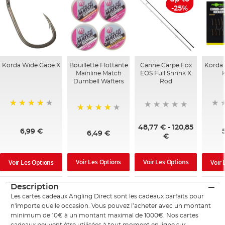
-25%
Korda Wide Gape X
Bouillette Flottante
Canne Carpe Fox
Korda 
Mainline Match
EOS Full Shrink X
Dumbell Wafters
Rod
95%
95%
48,77 €
-
120,85
6,99 €
6,49 €
€
Voir Les Options
Voir Les Options
Voir Les Options
Voir 
Description
Les cartes cadeaux Angling Direct sont les cadeaux parfaits pour
n'importe quelle occasion. Vous pouvez l’acheter avec un montant
minimum de 10€ à un montant maximal de 1000€. Nos cartes