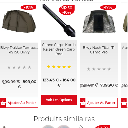
-10%
up to
-17%
-16%
Canne Carpe Korda
Biwy Trakker Tempest
Biwy Nash Titan T1
Abr
Kaizen Green Carp
RS 150 Bivvy
Camo Pro
Rod
100%
123,45 €
-
164,00
999,99 €
899,00
899,99 €
739,90 €
349
€
€
Voir Les Options
Ajouter Au Panier
Ajouter Au Panier
Produits similaires
up to