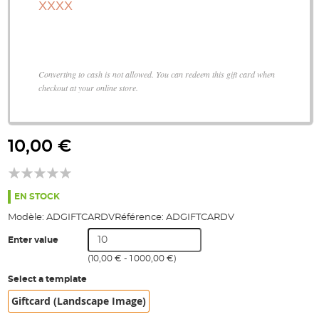
XXXX
Converting to cash is not allowed. You can redeem this gift card when
checkout at your online store.
Skip
to
10,00 €
the
beginning
of
the
EN STOCK
images
Modèle:
ADGIFTCARDV
Référence:
ADGIFTCARDV
gallery
Enter value
(
10,00 €
-
1 000,00 €
)
Select a template
Giftcard (Landscape Image)