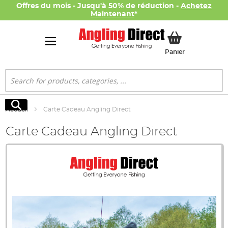
Offres du mois - Jusqu'à 50% de réduction -
Achetez
Maintenant
*
Mon panier
Panier
Rechercher
Rechercher
Accueil
Carte Cadeau Angling Direct
Carte Cadeau Angling Direct
Skip
to
the
end
of
the
images
gallery