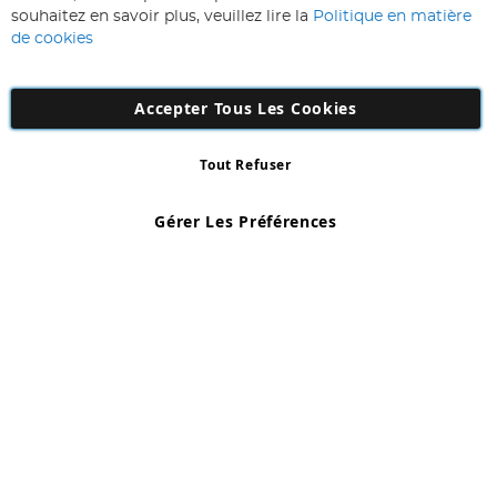
lettre
souhaitez en savoir plus, veuillez lire la
Politique en matière
d’information
de cookies
:
Accepter Tous Les Cookies
Tout Refuser
Copyright 1997 - 2026
AD NL B.V
. Tous droits réservés.
AD NL B.V Dirk Hartogweg 14 DC1 Unit 5 5928LV Venlo, Company
Gérer Les Préférences
Number: 863029607
*Des exclusions s'appliquent. Sous réserve d'erreurs et d'omissions.