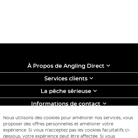
À Propos de Angling Direct
Services clients
La pêche sêrieuse
Informations de contact
ABONNEZ-VOUS & ECONOMISEZ
Nous utilisons des cookies pour améliorer nos services, vous
Inscription
proposer des offres personnelles et améliorer votre
à
expérience. Si vous n'acceptez pas les cookies facultatifs ci-
notre
Inscription
dessous, votre expérience peut être affectée. Si vous