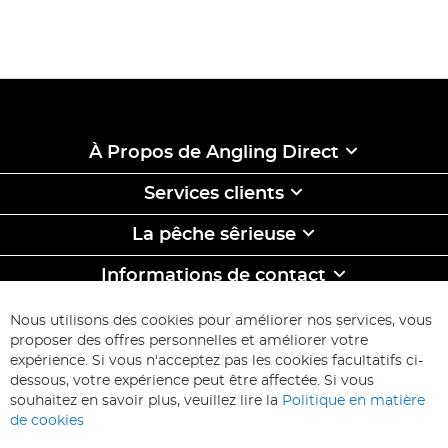
À Propos de Angling Direct
Services clients
La pêche sêrieuse
Informations de contact
ABONNEZ-VOUS & ECONOMISEZ
Nous utilisons des cookies pour améliorer nos services, vous
Inscription
proposer des offres personnelles et améliorer votre
à
expérience. Si vous n'acceptez pas les cookies facultatifs ci-
notre
Inscription
dessous, votre expérience peut être affectée. Si vous
lettre
souhaitez en savoir plus, veuillez lire la
Politique en matière
d’information
de cookies
: