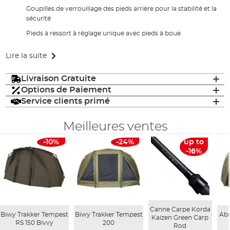
Goupilles de verrouillage des pieds arrière pour la stabilité et la
sécurité
Pieds à ressort à réglage unique avec pieds à boue
Lire la suite
Livraison Gratuite
Options de Paiement
Service clients primé
Meilleures ventes
-10%
-24%
up to
-16%
Canne Carpe Korda
Biwy Trakker Tempest
Biwy Trakker Tempest
Abr
Kaizen Green Carp
RS 150 Bivvy
200
Rod