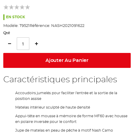
of
the
images
EN STOCK
gallery
Modèle:
T9521
Référence:
NASH2021091622
Qté
Ajouter Au Panier
Caractéristiques principales
Accoudoirs jumelés pour faciliter l'entrée et la sortie de la
position assise
Matelas intérieur sculpté de haute densité
Appui-tête en mousse à mémoire de forme MF60 avec housse
en polaire inversée pour le confort
Jupe de matelas en peau de pêche à motif Nash Camo