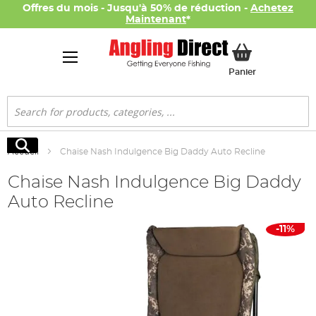
Offres du mois - Jusqu'à 50% de réduction -
Achetez
Maintenant
*
Mon panier
Panier
Rechercher
Rechercher
Accueil
Chaise Nash Indulgence Big Daddy Auto Recline
Chaise Nash Indulgence Big Daddy
Auto Recline
Skip
-11%
to
the
end
of
the
images