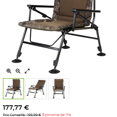
gallery
Skip
to
177,77 €
the
Prix Conseillé : 199,99 €
Économie de 11%
beginning