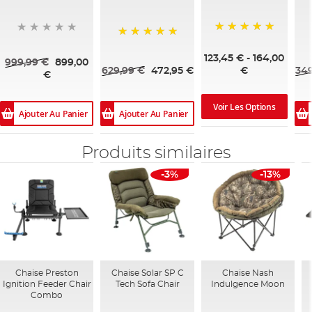
100%
100%
123,45 €
-
164,00
999,99 €
899,00
629,99 €
472,95 €
349
€
€
Voir Les Options
Ajouter Au Panier
Ajouter Au Panier
Produits similaires
-3%
-13%
Chaise Preston
Chaise Solar SP C
Chaise Nash
Ignition Feeder Chair
Tech Sofa Chair
Indulgence Moon
Combo