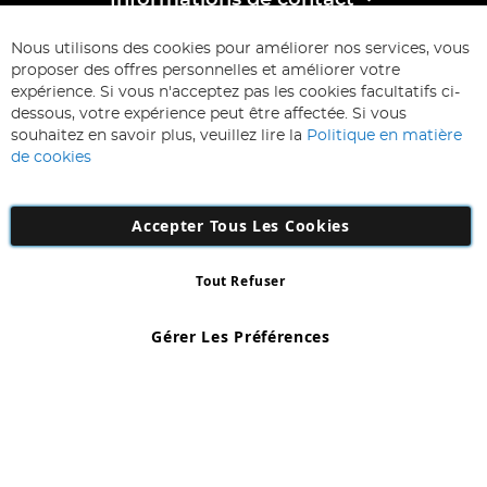
Informations de contact
ABONNEZ-VOUS & ECONOMISEZ
Nous utilisons des cookies pour améliorer nos services, vous
Inscription
proposer des offres personnelles et améliorer votre
à
expérience. Si vous n'acceptez pas les cookies facultatifs ci-
notre
Inscription
dessous, votre expérience peut être affectée. Si vous
lettre
souhaitez en savoir plus, veuillez lire la
Politique en matière
d’information
de cookies
:
Accepter Tous Les Cookies
Tout Refuser
Copyright 1997 - 2026
AD NL B.V
. Tous droits réservés.
AD NL B.V Dirk Hartogweg 14 DC1 Unit 5 5928LV Venlo, Company
Gérer Les Préférences
Number: 863029607
*Des exclusions s'appliquent. Sous réserve d'erreurs et d'omissions.