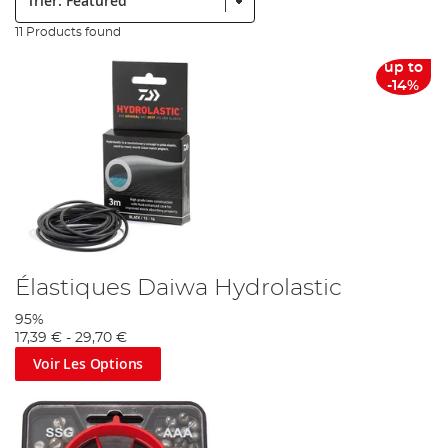
11 Products found
up to
-14%
Élastiques Daiwa Hydrolastic
95%
17,39 €
-
29,70 €
Voir Les Options