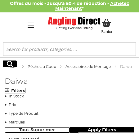
Offres du mois - Jusqu'à 50% de réduction -
Achetez
Maintenant
*
Mon panier
Panier
Rechercher
Rechercher
Accueil
Pêche au Coup
Accessoires de Montage
Daiwa
Daiwa
Filters
In Stock
Prix
Type de Produit
Marques
Tout Supprimer
Apply Filters
Trier: