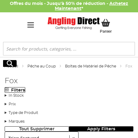
Offres du mois - Jusqu'à 50% de réduction -
Achetez
Maintenant
*
Mon panier
Panier
Rechercher
Rechercher
Accueil
Pêche au Coup
Boîtes de Matériel de Pêche
Fox
Fox
Filters
In Stock
Prix
Type de Produit
Marques
Tout Supprimer
Apply Filters
Trier: