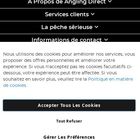
À Propos de Angling Direct
Services clients
La pêche sêrieuse
Informations de contact
ABONNEZ-VOUS & ECONOMISEZ
Nous utilisons des cookies pour améliorer nos services, vous
Inscription
proposer des offres personnelles et améliorer votre
à
expérience. Si vous n'acceptez pas les cookies facultatifs ci-
notre
Inscription
dessous, votre expérience peut être affectée. Si vous
lettre
souhaitez en savoir plus, veuillez lire la
Politique en matière
d’information
de cookies
:
Accepter Tous Les Cookies
Tout Refuser
Copyright 1997 - 2026
AD NL B.V
. Tous droits réservés.
AD NL B.V Dirk Hartogweg 14 DC1 Unit 5 5928LV Venlo, Company
Gérer Les Préférences
Number: 863029607