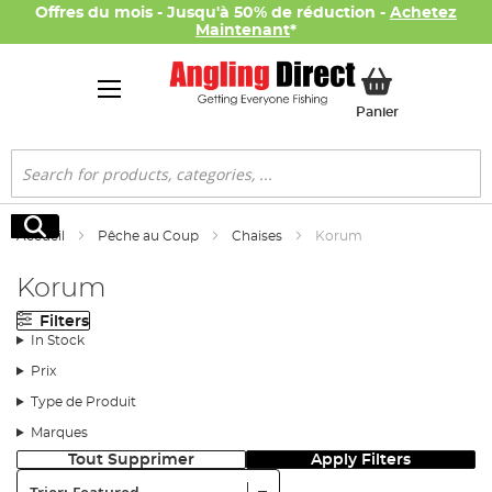
Offres du mois - Jusqu'à 50% de réduction -
Achetez
Maintenant
*
Mon panier
Panier
Rechercher
Rechercher
Accueil
Pêche au Coup
Chaises
Korum
Korum
Filters
In Stock
Prix
Type de Produit
Marques
Tout Supprimer
Apply Filters
Trier: