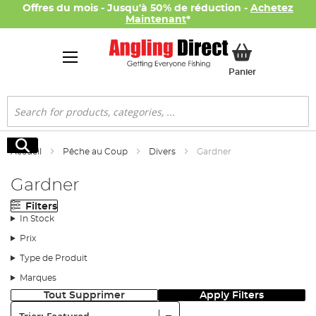
Offres du mois - Jusqu'à 50% de réduction -
Achetez
Maintenant
*
Mon panier
Panier
Rechercher
Rechercher
Accueil
Pêche au Coup
Divers
Gardner
Gardner
Filters
In Stock
Prix
Type de Produit
Marques
Tout Supprimer
Apply Filters
Trier: