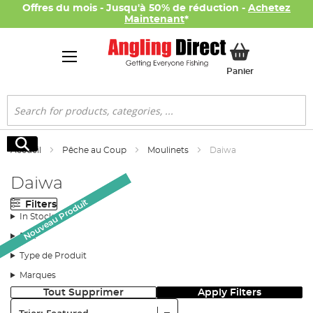
Offres du mois - Jusqu'à 50% de réduction -
Achetez
Maintenant
*
Mon panier
Panier
Rechercher
Rechercher
Accueil
Pêche au Coup
Moulinets
Daiwa
Daiwa
Nouveau Produit
Nouveau Produit
Nouveau Produit
Filters
In Stock
Prix
Type de Produit
Marques
Tout Supprimer
Apply Filters
Trier: