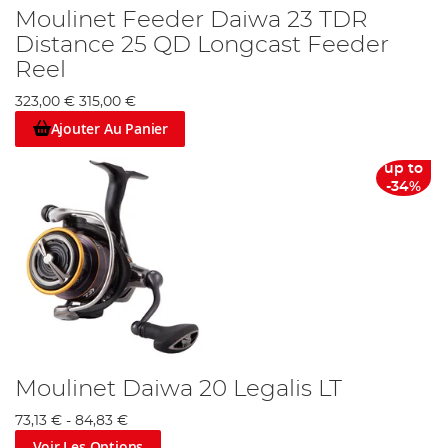
Moulinet Feeder Daiwa 23 TDR
Distance 25 QD Longcast Feeder
Reel
323,00 €
315,00 €
Ajouter Au Panier
up to
-34%
Moulinet Daiwa 20 Legalis LT
73,13 €
-
84,83 €
Voir Les Options