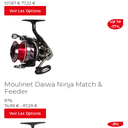
107,87 €
77,22 €
Voir Les Options
up to
-17%
Moulinet Daiwa Ninja Match &
Feeder
97%
74,99 €
-
87,29 €
Voir Les Options
-5%