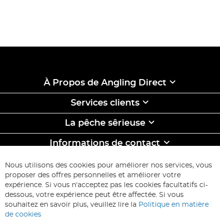
À Propos de Angling Direct
Services clients
La pêche sêrieuse
Informations de contact
ABONNEZ-VOUS & ECONOMISEZ
Nous utilisons des cookies pour améliorer nos services, vous
Inscription
proposer des offres personnelles et améliorer votre
à
expérience. Si vous n'acceptez pas les cookies facultatifs ci-
notre
Inscription
dessous, votre expérience peut être affectée. Si vous
lettre
souhaitez en savoir plus, veuillez lire la
Politique en matière
d’information
de cookies
: