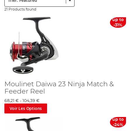
21 Products found
up to
-31%
Moulinet Daiwa 23 Ninja Match &
Feeder Reel
68,21 €
-
104,39 €
Voir Les Options
up to
-24%