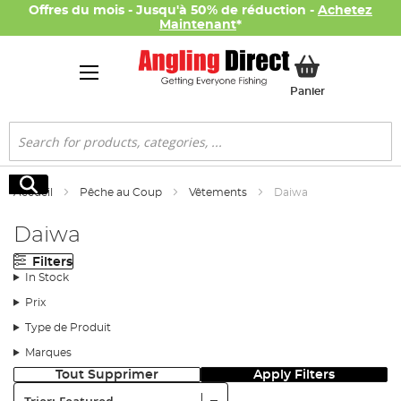
Offres du mois - Jusqu'à 50% de réduction -
Achetez
Maintenant
*
Mon panier
Panier
Rechercher
Rechercher
Accueil
Pêche au Coup
Vêtements
Daiwa
Daiwa
Filters
In Stock
Prix
Type de Produit
Marques
Tout Supprimer
Apply Filters
Trier: