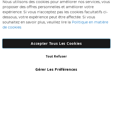
ABONNEZ-VOUS & ECONOMISEZ
Nous utilisons des cookies pour améliorer nos services, vous
Inscription
proposer des offres personnelles et améliorer votre
à
expérience. Si vous n'acceptez pas les cookies facultatifs ci-
notre
Inscription
dessous, votre expérience peut être affectée. Si vous
lettre
souhaitez en savoir plus, veuillez lire la
Politique en matière
d’information
de cookies
:
Accepter Tous Les Cookies
Tout Refuser
Copyright 1997 - 2026
AD NL B.V
. Tous droits réservés.
AD NL B.V Dirk Hartogweg 14 DC1 Unit 5 5928LV Venlo, Company
Gérer Les Préférences
Number: 863029607
*Des exclusions s'appliquent. Sous réserve d'erreurs et d'omissions.