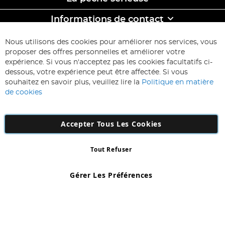
Informations de contact
ABONNEZ-VOUS & ECONOMISEZ
Nous utilisons des cookies pour améliorer nos services, vous
Inscription
proposer des offres personnelles et améliorer votre
à
expérience. Si vous n'acceptez pas les cookies facultatifs ci-
notre
Inscription
dessous, votre expérience peut être affectée. Si vous
lettre
souhaitez en savoir plus, veuillez lire la
Politique en matière
d’information
de cookies
:
Accepter Tous Les Cookies
Tout Refuser
Copyright 1997 - 2026
AD NL B.V
. Tous droits réservés.
AD NL B.V Dirk Hartogweg 14 DC1 Unit 5 5928LV Venlo, Company
Gérer Les Préférences
Number: 863029607
*Des exclusions s'appliquent. Sous réserve d'erreurs et d'omissions.