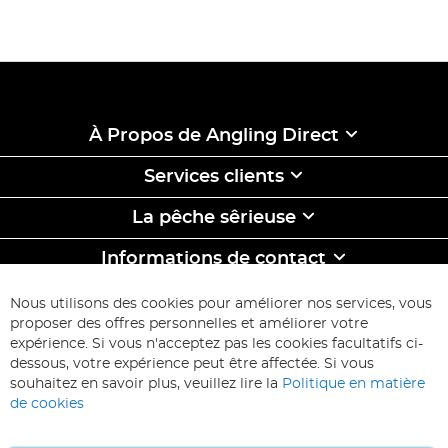
À Propos de Angling Direct
Services clients
La pêche sêrieuse
Informations de contact
ABONNEZ-VOUS & ECONOMISEZ
Nous utilisons des cookies pour améliorer nos services, vous
Inscription
proposer des offres personnelles et améliorer votre
à
expérience. Si vous n'acceptez pas les cookies facultatifs ci-
notre
Inscription
dessous, votre expérience peut être affectée. Si vous
lettre
souhaitez en savoir plus, veuillez lire la
Politique en matière
d’information
de cookies
: