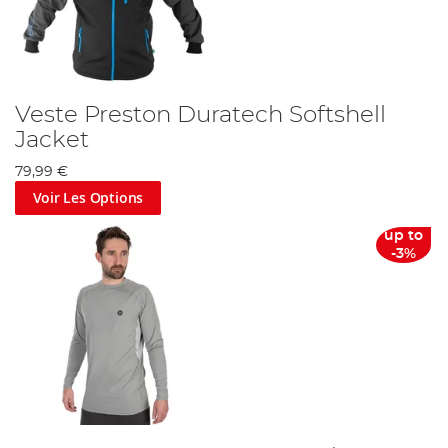
Veste Preston Duratech Softshell
Jacket
79,99 €
Voir Les Options
up to
-3%