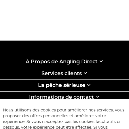
À Propos de Angling Direct
Services clients
La pêche sêrieuse
Informations de contact
ABONNEZ-VOUS & ECONOMISEZ
Nous utilisons des cookies pour améliorer nos services, vous
Inscription
proposer des offres personnelles et améliorer votre
à
expérience. Si vous n'acceptez pas les cookies facultatifs ci-
notre
Inscription
dessous, votre expérience peut être affectée. Si vous