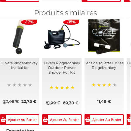
Produits similaires
-17%
-15%
Divers RidgeMonkey
Divers RidgeMonkey
Sacs de Toilette CoZee
Di
MarkaLite
Outdoor Power
RidgeMonkey
Shower Full Kit
93%
100%
27,49 €
22,75 €
11,49 €
81,99 €
69,30 €
Ajouter Au Panier
Ajouter Au Panier
Ajouter Au Panier