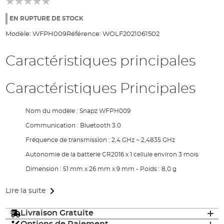
of
the
EN RUPTURE DE STOCK
images
Modèle:
WFPH009
Référence:
WOLF2021061502
gallery
Caractéristiques principales
Caractéristiques Principales
Nom du modèle : Snapz WFPH009
Communication : Bluetooth 3.0
Fréquence de transmission : 2,4 GHz ~ 2,4835 GHz
Autonomie de la batterie CR2016 x 1 cellule environ 3 mois
Dimension : 51 mm x 26 mm x 9 mm - Poids : 8,0 g
Lire la suite
Livraison Gratuite