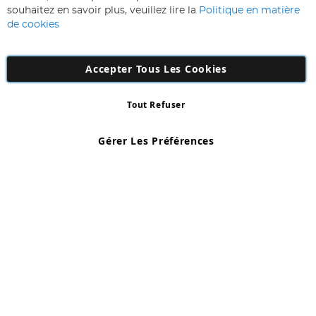
lettre
souhaitez en savoir plus, veuillez lire la
Politique en matière
d’information
de cookies
:
Accepter Tous Les Cookies
Tout Refuser
Copyright 1997 - 2026
AD NL B.V
. Tous droits réservés.
AD NL B.V Dirk Hartogweg 14 DC1 Unit 5 5928LV Venlo, Company
Gérer Les Préférences
Number: 863029607
*Des exclusions s'appliquent. Sous réserve d'erreurs et d'omissions.