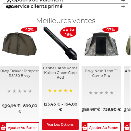
Options de Paiement
Service clients primé
Meilleures ventes
-10%
up to
-17%
-16%
Canne Carpe Korda
Biwy Trakker Tempest
Biwy Nash Titan T1
Abr
Kaizen Green Carp
RS 150 Bivvy
Camo Pro
Rod
100%
123,45 €
-
164,00
999,99 €
899,00
899,99 €
739,90 €
349
€
€
Voir Les Options
Ajouter Au Panier
Ajouter Au Panier