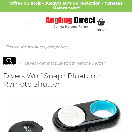
Offres du mois - Jusqu'à 50% de réduction -
Achetez
Maintenant
*
Mon panier
Panier
Rechercher
Rechercher
Accueil
Divers Wolf Snapz Bluetooth Remote Shutter
Divers Wolf Snapz Bluetooth
Remote Shutter
Skip
to
the
end
of
the
images