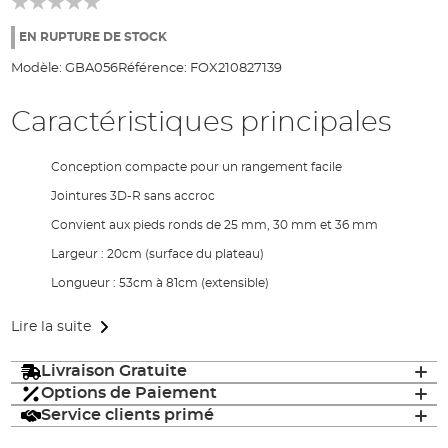
of
the
EN RUPTURE DE STOCK
images
Modèle:
GBA056
Référence:
FOX210827139
gallery
Caractéristiques principales
Conception compacte pour un rangement facile
Jointures 3D-R sans accroc
Convient aux pieds ronds de 25 mm, 30 mm et 36 mm
Largeur : 20cm (surface du plateau)
Longueur : 53cm à 81cm (extensible)
Lire la suite
Livraison Gratuite
Options de Paiement
Service clients primé