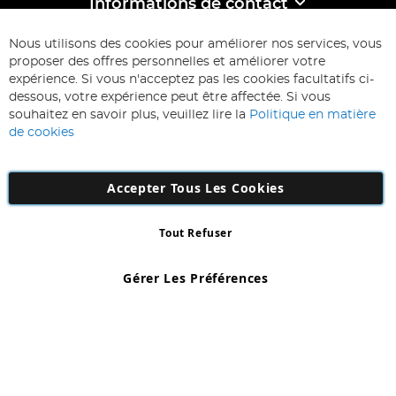
Informations de contact
ABONNEZ-VOUS & ECONOMISEZ
Nous utilisons des cookies pour améliorer nos services, vous
Inscription
proposer des offres personnelles et améliorer votre
à
expérience. Si vous n'acceptez pas les cookies facultatifs ci-
notre
Inscription
dessous, votre expérience peut être affectée. Si vous
lettre
souhaitez en savoir plus, veuillez lire la
Politique en matière
d’information
de cookies
:
Accepter Tous Les Cookies
Tout Refuser
Copyright 1997 - 2026
AD NL B.V
. Tous droits réservés.
AD NL B.V Dirk Hartogweg 14 DC1 Unit 5 5928LV Venlo, Company
Gérer Les Préférences
Number: 863029607
*Des exclusions s'appliquent. Sous réserve d'erreurs et d'omissions.