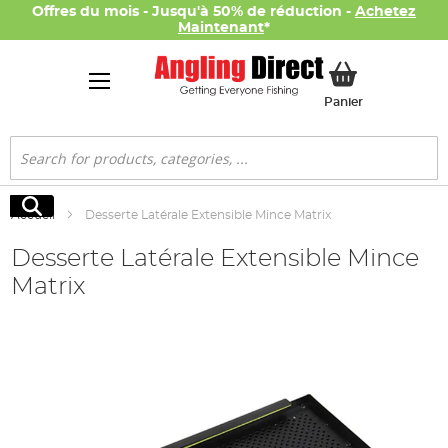
Offres du mois - Jusqu'à 50% de réduction -
Achetez
Maintenant
*
Mon panier
Panier
Rechercher
Rechercher
Accueil
Desserte Latérale Extensible Mince Matrix
Desserte Latérale Extensible Mince
Matrix
Skip
to
the
end
of
the
images