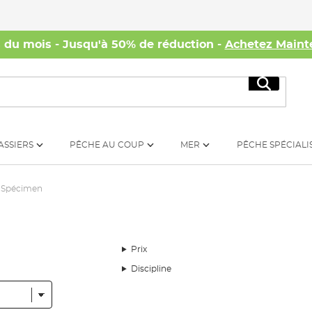
s du mois - Jusqu'à 50% de réduction -
Achetez Maint
Recherc
ASSIERS
PÊCHE AU COUP
MER
PÊCHE SPÉCIALI
Spécimen
Prix
Discipline