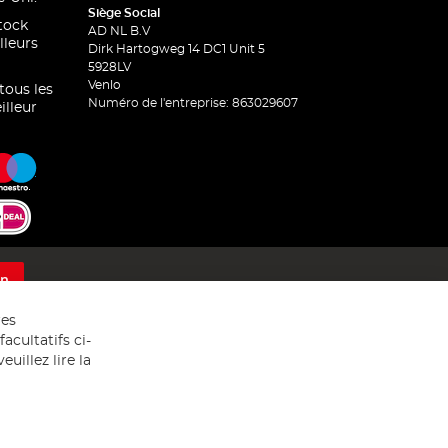
Siège Social
stock
AD NL B.V
lleurs
Dirk Hartogweg 14 DC1 Unit 5
5928LV
Venlo
 tous les
Numéro de l'entreprise: 863029607
illeur
on
res
acultatifs ci-
uillez lire la