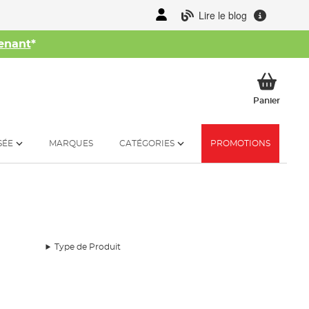
Lire le blog
enant
*
her
Mon p
Panier
SÉE
MARQUES
CATÉGORIES
PROMOTIONS
Type de Produit