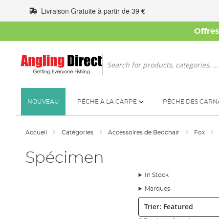
Allez
Livraison Gratuite à partir de 39 €
au
contenu
Offre
Rechercher
NOUVEAU
PÊCHE À LA CARPE
PÊCHE DES CARN
Accueil
Catégories
Accessoires de Bedchair
Fox
Spécimen
In Stock
Marques
Trier: