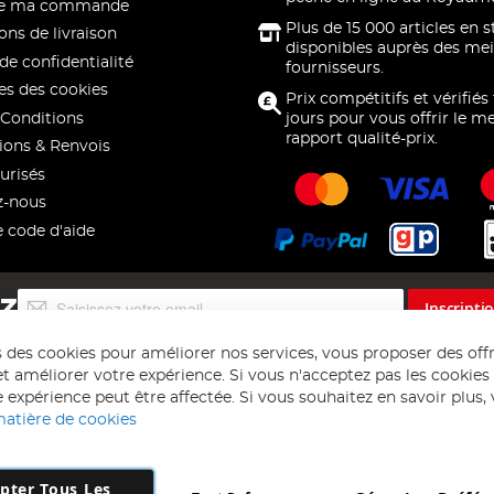
 de ma commande
Plus de 15 000 articles en 
ons de livraison
disponibles auprès des mei
de confidentialité
fournisseurs.
s des cookies
Prix compétitifs et vérifiés
Conditions
jours pour vous offrir le me
rapport qualité-prix.
ions & Renvois
urisés
z-nous
e code d'aide
Inscription
EZ
Inscripti
à
notre
s des cookies pour améliorer nos services, vous proposer des off
lettre
t améliorer votre expérience. Si vous n'acceptez pas les cookies f
d’information
 expérience peut être affectée. Si vous souhaitez en savoir plus, ve
:
matière de cookies
pter Tous Les