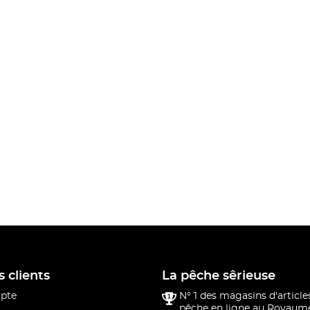
s clients
La pêche sêrieuse
pte
N° 1 des magasins d'article
pêche en ligne au Royaume