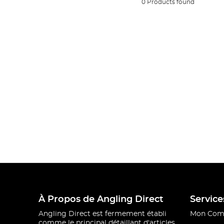
0 Products found
À Propos de Angling Direct
Service
Angling Direct est fermement établi
Mon Com
comme le principal détaillant d'articles