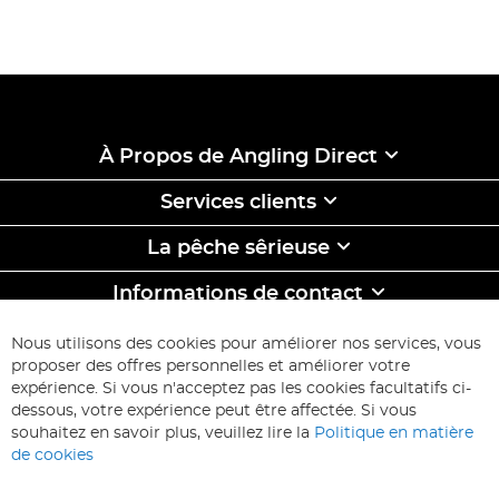
À Propos de Angling Direct
Services clients
La pêche sêrieuse
Informations de contact
ABONNEZ-VOUS & ECONOMISEZ
Nous utilisons des cookies pour améliorer nos services, vous
Inscription
proposer des offres personnelles et améliorer votre
à
expérience. Si vous n'acceptez pas les cookies facultatifs ci-
notre
Inscription
dessous, votre expérience peut être affectée. Si vous
lettre
souhaitez en savoir plus, veuillez lire la
Politique en matière
d’information
de cookies
: