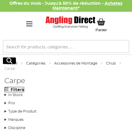
Offres du mois - Jusqu'à 50% de réduction -
Achetez
Maintenant
*
Mon panier
Panier
Rechercher
Rechercher
Accueil
Catégories
Accessoires de Montage
Chub
Carpe
Carpe
Filters
In Stock
Prix
Type de Produit
Marques
Discipline