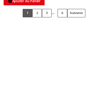
Ajouter Au Panier
...
1
2
3
6
Suivante