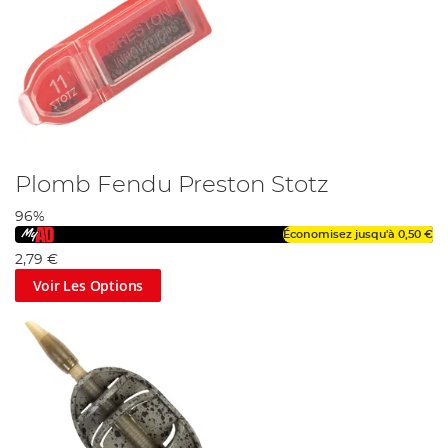
Plomb Fendu Preston Stotz
96%
Économisez jusqu'à
0,50 €
2,79 €
Voir Les Options