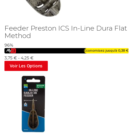
Feeder Preston ICS In-Line Dura Flat
Method
96%
Économisez jusqu'à
0,38 €
3,75 €
-
4,25 €
Voir Les Options