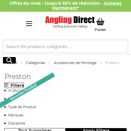
Offres du mois - Jusqu'à 50% de réduction -
Achetez
Maintenant
*
Mon panier
Panier
Rechercher
Rechercher
Accueil
Catégories
Accessoires de Montage
Preston
Preston
Nouveau Produit
Nouveau Produit
Nouveau Produit
Nouveau Produit
Nouveau Produit
Filters
In Stock
Prix
Type de Produit
Marques
Discipline
Tout Supprimer
Apply Filters