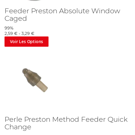
Feeder Preston Absolute Window
Caged
99%
2,59 €
-
3,29 €
Voir Les Options
Perle Preston Method Feeder Quick
Change